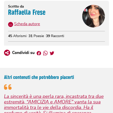
Scritto da
Raffaella Frese
…
Scheda autore
45
Aforismi
31
Poesie
39
Racconti
Facebook
Whatsapp
Twitter
Condividi su
Altri contenuti che potrebbero piacerti
La sincerità è una perla rara, incastrata tra due
estremità, “AMICIZIA e AMORE” vanta la sua
immortalità tra le vie della discordia. Ha il