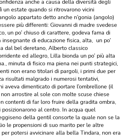
onfidenza anche a causa della diversità degli
ì un estate quando si ritrovarono vicini
 angolo appartato detto anche n’gonia (angolo)
essere più differenti: Giovanni di madre svedese
tico, un po’ chiuso di carattere, godeva fama di
 insegnante di educazione fisica, alta, un po’
ma dal bel deretano, Alberto classico
ridente ed allegro, Lilla bionda un po’ più alta
., minuta di fisico ma piena nei punti strategici,
ti non erano titolari di pargoli, i primi due per
 risultati malgrado i numerosi tentativi,
i aveva dimenticato di portare l’ombrellone (il
 non arrostire al sole con molte scuse chiese
en contenti di far loro fruire della gradita ombra,
i posizionarono al centro. In acqua quel
eggiseno della gentil consorte la quale non se la
io le propensioni di suo marito per le altre
er potersi avvicinare alla bella Tindara, non era