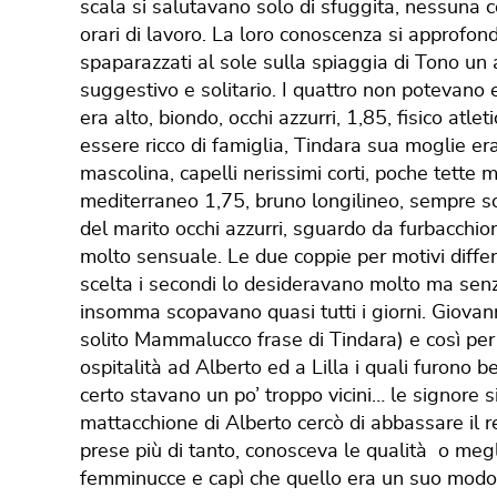
scala si salutavano solo di sfuggita, nessuna c
orari di lavoro. La loro conoscenza si approfond
spaparazzati al sole sulla spiaggia di Tono un
suggestivo e solitario. I quattro non potevano 
era alto, biondo, occhi azzurri, 1,85, fisico atle
essere ricco di famiglia, Tindara sua moglie era
mascolina, capelli nerissimi corti, poche tette 
mediterraneo 1,75, bruno longilineo, sempre sor
del marito occhi azzurri, sguardo da furbacchiona
molto sensuale. Le due coppie per motivi differen
scelta i secondi lo desideravano molto ma senza
insomma scopavano quasi tutti i giorni. Giovann
solito Mammalucco frase di Tindara) e così per
ospitalità ad Alberto ed a Lilla i quali furono b
certo stavano un po’ troppo vicini… le signore s
mattacchione di Alberto cercò di abbassare il r
prese più di tanto, conosceva le qualità o megl
femminucce e capì che quello era un suo modo p