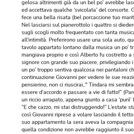
gelosa altrimenti già da un bel po’ avrebbe la
ed accettava qualche ‘svicolata’ del consorte. 
fece una bella risata (bel porcaccione tuo marit
Nel lasciarsi sul pianerottolo i quattro si diedero appuntamento la sera al Lido Azzurro locale sugli scogli molto frequentato con tanta musica in sottofondo e poche luci che invitavano all’intimità. Preferirono usare una sola auto, quella di Alberto, una Giulietta, si sedettero in un tavolo appartato lontano dalla musica un po’ troppo rumorosa. Giovanni di ballo non me mangiava proprio e così Alberto fu costretto a sobbarcarsi il ruolo di danseur per ambedue le signore con grande suo piacere, privilegiando i lenti… Quando ballava con Tindara strofinandosi un po’ troppo sentiva qualcosa nei pantaloni che aumentava di volume, sbirciava in continuazione Giovanni per vedere le sue reazioni. “Ci scommetto che ci stai facendo un pensierino, non ci riuscirai,." Tindara mi sembra tutta d’un pezzo e poi Giovanni potrebbe non essere d’accordo e passare a vie di fatto!” (Parole di Lilla). Fatto sta che Alberto arrapato più di un riccio arrapato, appena giunto a casa ‘punì’ la gentile consorte tanto da far dire alla stessa: ”E che cazzo, mi stai distruggendo!” L’estate sta finendo come diceva una celebre canzone e così Giovanni riprese a volare lasciando il tetto familiare per lunghi periodi, Tindara talvolta nel suo appartamento la sera aveva la compagnia di Lilla e di Alberto ma quest’ultimo capì che in quella condizione non avrebbe raggiunto il suo scopo e si sentiva a disagio mentre le signore parlavano fra di loro, smise di frequentare l’abitazione dei vicini al contrario della consorte che tutte le sere vi si recava ritirandosi tardi. Una notte Alberto si svegliò sia per il profumo che emanava il corpo della consorte sia perché la stessa sembrava aver pianto, Lilla si era girata di spalle, non chiese spiegazioni non era il momento adatto. Un velo sembrava aver avvolto il volto di Lilla finché un pomeriggio: “Voglio metterti al corrente di quello che è avvenuto: quella sera io e Tindara eravamo affacciate al balcone quando lei mi ha abbracciato ed ha cominciato a baciarmi in bocca per poi trascinarmi sul divano dove ha seguitato con le tette e poi sul fiorellino. Io ero completamente istupidita anche perché sinceramente provavo un piacere intenso, mi ha spruzzato addosso un profumo giapponese mi pare fosse il Mi Tsu Quo, così mi ha detto e poi mi ha offerto dello cherry brandy, liquore a base di ciliegie che mi ha mandato su di giri. Ha ripreso a masturbarmi stavolta con un vibratore e nello stesso tempo baciandomi il clitoride. Non so quante volte ho goduto, ho anche pianto, quando sono rientrata a casa ero sfinita. Tindara mi ha confessato di essere bisessuale per un’esperienza di collegio con una sua collega, suo marito ne è al corrente. Da allora non ci siamo più incontrate, è stata un’esperienza travolgente che però mi ha lasciato dei segni, non ne ero preparata, tutto qua, spero mi perdonerai.” Guido era tutto un punto interrogativo, quale perdonare in fatto di sesso aveva una mentalità molto aperta: “Sei e sarai sempre il mio grande amore, abbracciami, ti starò sempre vicino.” Intanto lo zozzone…pensò bene di far volgere a situazione a suo favore, ti pareva, ma come fare? Un pomeriggio prese il telefono e rivolto alla consorte: “Vorrei chiamare Tindara…” Lilla malgrado quell’avvenimento non aveva perso il senso dello humor e abbracciando il marito: “Lo sapevo dove volevi arrivare amore mio preferisci anche la mia presenza o…” Stavolta fu Guido ad essere preso di contropiede, sapeva della mentalità aperta della consorte nei suoi confronti ma non sino a quel punto. “Vedi…veramente…io…” “Ho capito vai da solo, darò io un appuntamento a Tindara per conto tuo per dopo cena, che ne dici?” Che cacchio doveva dire , si trovò un’avventura sfiziosa in un piatto d’argento, certo sua moglie doveva amarlo alla follia per aver accettato di dividere suo marito con un’altra, un bacio profondo di ringraziamento. Cena leggera senza alcolici, in pigiama a sopra una vestaglia, Tindara era stata avvisata ed aveva accettato, forse voleva provare qualcosa di diverso con un altro uomo, forse suo marito da quel lato…La dama aprì la porta e in silenzio condusse il futuro amante direttamente in camera da letto, nello stereo musica di Mozart, la baby aveva gusti sofisticati. La pugna: un classico: baci in bocca, sulle tette, e poi alla vista di ‘ciccio’ un ohhh…evidentemente suo marito ce l’aveva più piccolo. La immissio penis fu un successo, la baby era un 'lago', ciccio era arrivato sino al collo dell’utero e col suo schizzo aveva portato Tindara alle stelle. Madame pensò bene di mettere in mostra il suo repertorio col vibratore nel popò, doppia goderecciata, Guido non aveva mai trovato una siffatta furia erotica. Ritornò a casa mezzo intontito sotto lo sguardo irriverente della consorte, era sabato poteva dormire sino al mezzogiorno successivo. Vi pareva che la storia potesse finire così? Ma quando mai, Guido: “Che ne dici di invitare a cena un sabato Tindara, in arte culinaria sei molto brava , ti farai onore!” “Mi sa che vorresti fare onore pure tu ma in un’altra arte o sbaglio