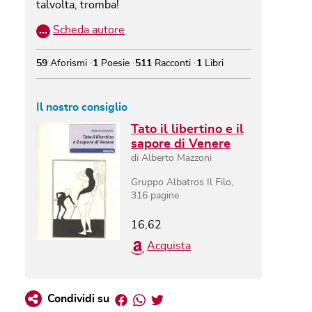
talvolta, tromba!
…
Scheda autore
59
Aforismi
1
Poesie
511
Racconti
1
Libri
Il nostro consiglio
Tato il libertino e il
sapore di Venere
di
Alberto Mazzoni
Gruppo Albatros Il Filo
,
316
pagine
16,62
Acquista
Facebook
Whatsapp
Twitter
Condividi su