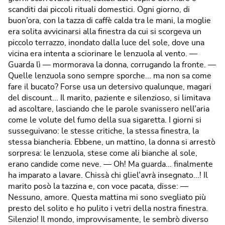
scanditi dai piccoli rituali domestici. Ogni giorno, di
buon’ora, con la tazza di caffè calda tra le mani, la moglie
era solita avvicinarsi alla finestra da cui si scorgeva un
piccolo terrazzo, inondato dalla luce del sole, dove una
vicina era intenta a sciorinare le lenzuola al vento. —
Guarda lì — mormorava la donna, corrugando la fronte. —
Quelle lenzuola sono sempre sporche... ma non sa come
fare il bucato? Forse usa un detersivo qualunque, magari
del discount... Il marito, paziente e silenzioso, si limitava
ad ascoltare, lasciando che le parole svanissero nell’aria
come le volute del fumo della sua sigaretta. I giorni si
susseguivano: le stesse critiche, la stessa finestra, la
stessa biancheria. Ebbene, un mattino, la donna si arrestò
sorpresa: le lenzuola, stese come ali bianche al sole,
erano candide come neve. — Oh! Ma guarda... finalmente
ha imparato a lavare. Chissà chi gliel’avrà insegnato...! Il
marito posò la tazzina e, con voce pacata, disse: —
Nessuno, amore. Questa mattina mi sono svegliato più
presto del solito e ho pulito i vetri della nostra finestra.
Silenzio! Il mondo, improvvisamente, le sembrò diverso