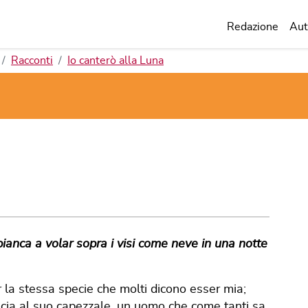
Redazione
Aut
Racconti
Io canterò alla Luna
 bianca a volar sopra i visi come neve in una notte
 la stessa specie che molti dicono esser mia;
scia al suo capezzale, un uomo che come tanti sa