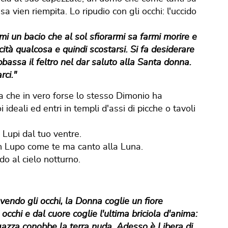
a vien riempita. Lo ripudio con gli occhi: l'uccido
mi un bacio che al sol sfiorarmi sa farmi morire e
ità qualcosa e quindi scostarsi. Si fa desiderare
bassa il feltro nel dar saluto alla Santa donna.
rci."
a che in vero forse lo stesso Dimonio ha
ideali ed entri in templi d'assi di picche o tavoli
 Lupi dal tuo ventre.
n Lupo come te ma canto alla Luna.
do al cielo notturno.
avendo gli occhi, la Donna coglie un fiore
occhi e dal cuore coglie l'ultima briciola d'anima:
gazza conobbe la terra nuda. Adesso è Libera di