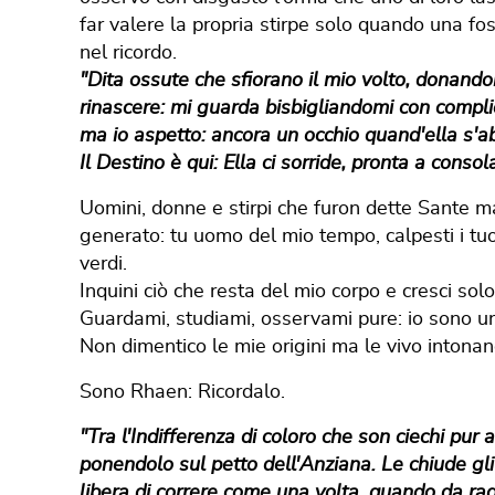
far valere la propria stirpe solo quando una foss
nel ricordo.
"Dita ossute che sfiorano il mio volto, donando
rinascere: mi guarda bisbigliandomi con complic
ma io aspetto: ancora un occhio quand'ella s'ab
Il Destino è qui: Ella ci sorride, pronta a consola
Uomini, donne e stirpi che furon dette Sante m
generato: tu uomo del mio tempo, calpesti i tuoi 
verdi.
Inquini ciò che resta del mio corpo e cresci solo
Guardami, studiami, osservami pure: io sono u
Non dimentico le mie origini ma le vivo intonan
Sono Rhaen: Ricordalo.
"Tra l'Indifferenza di coloro che son ciechi pur 
ponendolo sul petto dell'Anziana. Le chiude gli 
libera di correre come una volta, quando da ra