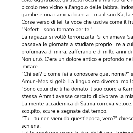
piccolo neo vicino all'angolo delle labbra. Indo
gambe e una camicia bianca—ma il suo Ka, la s
​Corse verso di lei, la voce che usciva come il f
"Nefert... sono tornato per te."
​La ragazza si voltò terrorizzata. Si chiamava 
passava le giornate a studiare proprio i re a c
profumava di mirra, zafferano e di mille anni di
​Non urlò. C'era un dolore antico e profondo ne
imitare.
"Chi sei? E come fai a conoscere quel nome?" s
​Amun‐Mes si gelò. La lingua era diversa, ma l
"Sono colui che ti ha donato il suo cuore a Kar
stessa Ammit avesse cercato di divorare la mia
​La mente accademica di Salma correva veloce.
scolpito, scure e segnate dal tempo.
"Tu... tu non vieni da quest'epoca, vero?" chies
schiena.