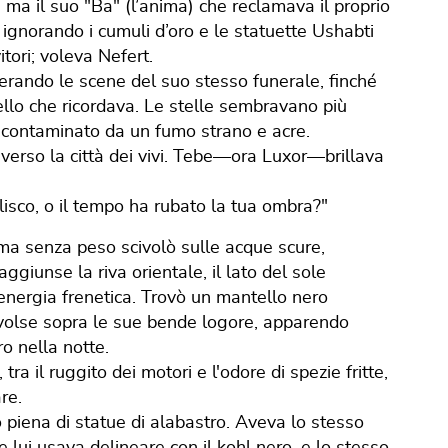
, ma il suo "Ba" (l’anima) che reclamava il proprio
, ignorando i cumuli d’oro e le statuette Ushabti
itori; voleva Nefert.
 superando le scene del suo stesso funerale, finché
uello che ricordava. Le stelle sembravano più
a contaminato da un fumo strano e acre.
 verso la città dei vivi. Tebe—ora Luxor—brillava
elisco, o il tempo ha rubato la tua ombra?"
rma senza peso scivolò sulle acque scure,
Raggiunse la riva orientale, il lato del sole
energia frenetica. Trovò un mantello nero
volse sopra le sue bende logore, apparendo
o nella notte.
tra il ruggito dei motori e l'odore di spezie fritte,
re.
zio piena di statue di alabastro. Aveva lo stesso
e lui usava delineare con il kohl nero, e lo stesso