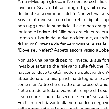
​Amun‐Mes aprì gli occhi. Non erano occhi fisici
involucro. Si alzò dal sarcofago di granito rosa
destinate a servirlo nell'aldilà. Non voleva serv
​Scivolò attraverso i corridoi stretti e dipinti,
non raggiunse la superficie. Il cielo non era q
lontane e l’odore del Nilo non era più puro: er
​Fermo sul bordo della riva occidentale, guardò
di luci così intense da far vergognare le stelle.
​"Dove sei, Nefert? Aspetti ancora vicino all'ob
​Non usò una barca di papiro. Invece, la sua fo
invisibile ai turisti che ridevano sulle feluche. 
nascente, dove la città moderna pulsava di un'
abbandonato su una panchina di legno e lo av
come nient'altro che un alto e ombroso stranier
​Nelle strade affollate vicino al Tempio di Luxor, 
il suo cuore—muto da secoli—sembrò sussulta
​Era lì. In piedi davanti alla vetrina di un nego
collo aggraziato, gli stessi occhi a mandorla ch