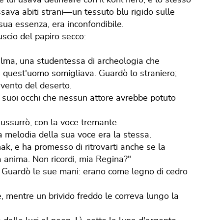
ssava abiti strani—un tessuto blu rigido sulle
ua essenza, era inconfondibile.
ruscio del papiro secco:
Salma, una studentessa di archeologia che
ui quest'uomo somigliava. Guardò lo straniero;
 vento del deserto.
i suoi occhi che nessun attore avrebbe potuto
ussurrò, con la voce tremante.
a melodia della sua voce era la stessa.
nak, e ha promesso di ritrovarti anche se la
 anima. Non ricordi, mia Regina?"
 Guardò le sue mani: erano come legno di cedro
e, mentre un brivido freddo le correva lungo la