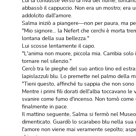
​Lui la condusse verso la riva del fiume, lontano
abbassò il cappuccio. Non era un mostro; era u
addolcito dall'amore.
​Salma iniziò a piangere—non per paura, ma pe
"Mio signore... la Nefert che cerchi è morta tre
lontana della sua bellezza."
​Lui scosse lentamente il capo.
"L'anima non muore, piccola mia. Cambia solo il
tornare nel silenzio."
​Cercò tra le pieghe del suo antico lino ed estra
lapislazzuli blu. Lo premette nel palmo della ma
"Tieni questo, affinché tu sappia che non sono
​Mentre i primi fili dorati dell'alba toccavano l
svanire come fumo d'incenso. Non tornò come 
finalmente in pace.
​Il mattino seguente, Salma si fermò nel Museo 
dimenticato. Guardò lo scarabeo blu nella sua m
l'amore non viene mai veramente sepolto; aspett