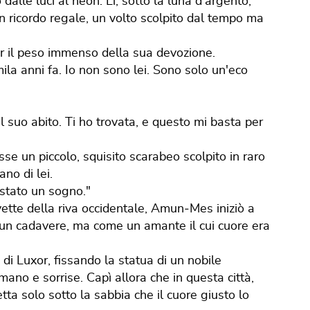
 dalle luci al neon. Lì, sotto la luna d'argento,
n ricordo regale, un volto scolpito dal tempo ma
r il peso immenso della sua devozione.
mila anni fa. Io non sono lei. Sono solo un'eco
 suo abito. Ti ho trovata, e questo mi basta per
sse un piccolo, squisito scarabeo scolpito in raro
no di lei.
 stato un sogno."
e vette della riva occidentale, Amun‐Mes iniziò a
un cadavere, ma come un amante il cui cuore era
di Luxor, fissando la statua di un nobile
ano e sorrise. Capì allora che in questa città,
a solo sotto la sabbia che il cuore giusto lo