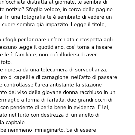
 un'occhiata distratta al giornale, le sembra di
 notizie? Sfoglia veloce, in cerca delle pagine
a. In una fotografia le è sembrato di vedere un
l cuore sembra già impazzito. Legge il titolo,
 fogli per lanciare un’occhiata circospetta agli
essuno legge il quotidiano, così torna a fissare
e le è familiare, non può illudersi di aver
foto.
 ripresa da una telecamera di sorveglianza,
ro di capelli e di carnagione, nell’atto di passare
e controllasse l’area antistante la stazione
to del viso della giovane donna racchiuso in un
 fermaglio a forma di farfalla, due grandi occhi di
 con pendente di perla bene in evidenza. È lei,
to nel furto con destrezza di un anello di
la capitale.
prebbe nemmeno immaginarlo. Sa di essere