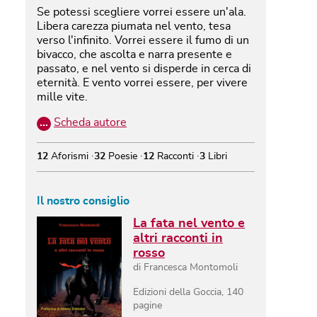
Se potessi scegliere vorrei essere un'ala.
Libera carezza piumata nel vento, tesa
verso l'infinito. Vorrei essere il fumo di un
bivacco, che ascolta e narra presente e
passato, e nel vento si disperde in cerca di
eternità. E vento vorrei essere, per vivere
mille vite.
…
Scheda autore
12
Aforismi
32
Poesie
12
Racconti
3
Libri
Il nostro consiglio
La fata nel vento e
altri racconti in
rosso
di
Francesca Montomoli
Edizioni della Goccia
,
140
pagine