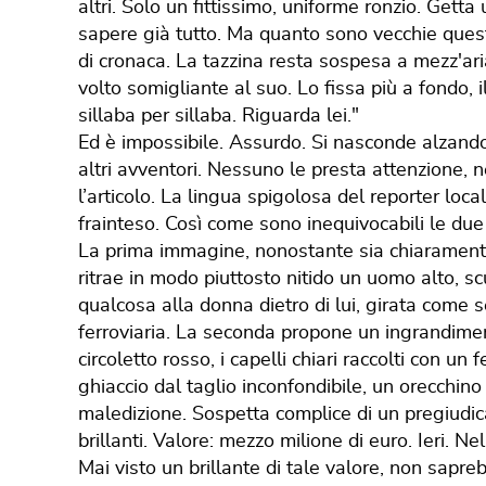
altri. Solo un fittissimo, uniforme ronzio. Getta
sapere già tutto. Ma quanto sono vecchie queste
di cronaca. La tazzina resta sospesa a mezz'ari
volto somigliante al suo. Lo fissa più a fondo, i
sillaba per sillaba. Riguarda lei."
Ed è impossibile. Assurdo. Si nasconde alzando i
altri avventori. Nessuno le presta attenzione, n
l’articolo. La lingua spigolosa del reporter local
frainteso. Così come sono inequivocabili le due 
La prima immagine, nonostante sia chiaramente
ritrae in modo piuttosto nitido un uomo alto, scu
qualcosa alla donna dietro di lui, girata come s
ferroviaria. La seconda propone un ingrandimen
circoletto rosso, i capelli chiari raccolti con un
ghiaccio dal taglio inconfondibile, un orecchino
maledizione. Sospetta complice di un pregiudica
brillanti. Valore: mezzo milione di euro. Ieri. Nel
Mai visto un brillante di tale valore, non sa