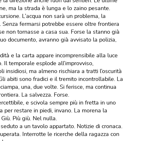
e la direzione anche fuori dai sentieri. Le ultime
ane, ma la strada è lunga e lo zaino pesante.
scursione. L’acqua non sarà un problema, la
o. Senza fermarsi potrebbe essere oltre frontiera
se non tornasse a casa sua. Forse la stanno già
uo documento, avranno già avvisato la polizia,
idità e la carta appare incomprensibile alla luce
. Il temporale esplode all’improvviso,
i insidiosi, ma almeno rischiara a tratti l’oscurità
abiti sono fradici e il tremito incontrollabile. La
 Inciampa, una, due volte. Si ferisce, ma continua
frontiera. La salvezza. Forse.
rcettibile, e scivola sempre più in fretta in uno
 per restare in piedi, invano. La morena la
 Giù. Più giù. Nel nulla.
 seduto a un tavolo appartato. Notizie di cronaca.
ecuperata. Interrotte le ricerche della ragazza con