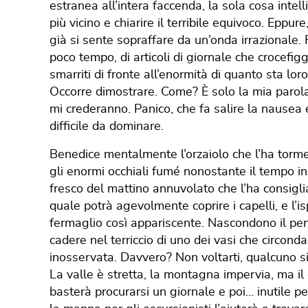
estranea all’intera faccenda, la sola cosa intell
più vicino e chiarire il terribile equivoco. Epp
già si sente sopraffare da un’onda irrazionale
poco tempo, di articoli di giornale che crocefi
smarriti di fronte all’enormità di quanto sta lo
Occorre dimostrare. Come? È solo la mia parol
mi crederanno. Panico, che fa salire la nausea e
difficile da dominare.
Benedice mentalmente l’orzaiolo che l’ha torme
gli enormi occhiali fumé nonostante il tempo in
fresco del mattino annuvolato che l’ha consigli
quale potrà agevolmente coprire i capelli, e l’is
fermaglio così appariscente. Nascondono il pend
cadere nel terriccio di uno dei vasi che circond
inosservata. Davvero? Non voltarti, qualcuno si
La valle è stretta, la montagna impervia, ma il 
basterà procurarsi un giornale e poi… inutile pen