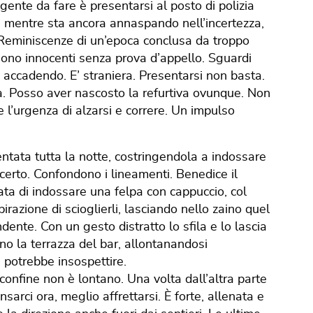
igente da fare è presentarsi al posto di polizia
ure, mentre sta ancora annaspando nell’incertezza,
. Reminiscenze di un’epoca conclusa da troppo
ggono innocenti senza prova d’appello. Sguardi
ro accadendo. E’ straniera. Presentarsi non basta.
a. Posso aver nascosto la refurtiva ovunque. Non
 l’urgenza di alzarsi e correre. Un impulso
ntata tutta la notte, costringendola a indossare
certo. Confondono i lineamenti. Benedice il
ata di indossare una felpa con cappuccio, col
pirazione di scioglierli, lasciando nello zaino quel
ente. Con un gesto distratto lo sfila e lo lascia
ano la terrazza del bar, allontanandosi
 potrebbe insospettire.
confine non è lontano. Una volta dall’altra parte
sarci ora, meglio affrettarsi. È forte, allenata e