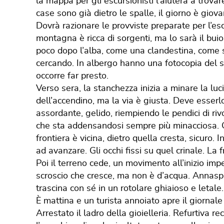
la mappa per gli escursionisti l’aiuterà a trovar
case sono già dietro le spalle, il giorno è giov
Dovrà razionare le provviste preparate per l’e
montagna è ricca di sorgenti, ma lo sarà il bui
poco dopo l’alba, come una clandestina, come 
cercando. In albergo hanno una fotocopia del s
occorre far presto.
Verso sera, la stanchezza inizia a minare la luc
dell’accendino, ma la via è giusta. Deve esserlo
assordante, gelido, riempiendo le pendici di rivol
che sta addensandosi sempre più minacciosa. Gli 
frontiera è vicina, dietro quella cresta, sicuro.
ad avanzare. Gli occhi fissi su quel crinale. La 
Poi il terreno cede, un movimento all’inizio impe
scroscio che cresce, ma non è d’acqua. Annaspa
trascina con sé in un rotolare ghiaioso e letale.
È mattina e un turista annoiato apre il giornale
Arrestato il ladro della gioielleria. Refurtiva r