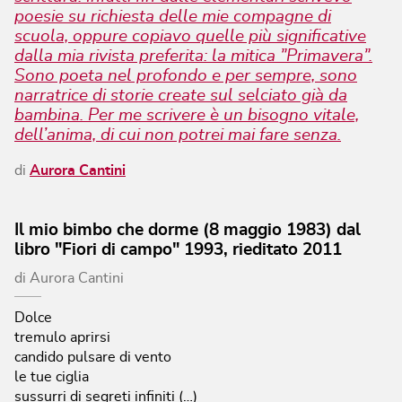
poesie su richiesta delle mie compagne di
scuola, oppure copiavo quelle più significative
dalla mia rivista preferita: la mitica ”Primavera”.
Sono poeta nel profondo e per sempre, sono
narratrice di storie create sul selciato già da
bambina. Per me scrivere è un bisogno vitale,
dell’anima, di cui non potrei mai fare senza.
di
Aurora Cantini
Il mio bimbo che dorme (8 maggio 1983) dal
libro "Fiori di campo" 1993, rieditato 2011
di
Aurora Cantini
Dolce
tremulo aprirsi
candido pulsare di vento
le tue ciglia
sussurri di segreti infiniti (…)