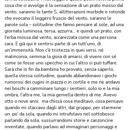
cosa che ci avvolge è la sensazione di un prato mosso dal
vento, saranno le tante S, allitterazioni morbide e rotonde
che evocano il leggero fruscio del vento, saranno le
parole sola – solitudine che fanno pensare al sole, ad una
giornata luminosa, tersa, azzurra… e quindi un prato, con
l’erba mossa dal vento, accarezzata come una persona
cara. E già qui è sentirsi parte di un tutt’uno, di
un’immensità. Non c’è tristezza in quei versi, né
malinconia, semmai la gioia di amarsi, di vivere con sé
come se fosse uno specchio in cui l’altro si può tuffare.
Sarà che io fin da bambina ho provato, senza saperlo,
quella stessa solitudine, quando abbandonavo i giochi
rumorosi dei cugini in piazza o in cortile e me ne andavo
nei boschi a camminare lungo i sentieri, solo io e la mia
ombra, l’altra me, la mia gemella dentro di me. Avevo
otto o nove anni, ma chissà cosa meditavo, cosa pensavo
quando mi staccavo dagli altri, dal gruppo, per starmene
un po’ da sola, quando mi intrufolavo nel sottobosco
parlando da sola, sussurrandomi storie e canzoncine
inventate, quando parlavo ad immaginari personaggi e