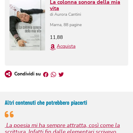
La colonna sonora della mia
vita
di
Aurora Cantini
Marna
,
88
pagine
11,88
Acquista
Facebook
Whatsapp
Twitter
Condividi su
Altri contenuti che potrebbero piacerti
La poesia mi ha sempre attratta, così come la
scrittura. Infatti fin dalle elementari scrivevo