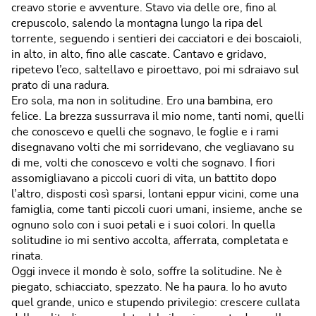
creavo storie e avventure. Stavo via delle ore, fino al
crepuscolo, salendo la montagna lungo la ripa del
torrente, seguendo i sentieri dei cacciatori e dei boscaioli,
in alto, in alto, fino alle cascate. Cantavo e gridavo,
ripetevo l’eco, saltellavo e piroettavo, poi mi sdraiavo sul
prato di una radura.
Ero sola, ma non in solitudine. Ero una bambina, ero
felice. La brezza sussurrava il mio nome, tanti nomi, quelli
che conoscevo e quelli che sognavo, le foglie e i rami
disegnavano volti che mi sorridevano, che vegliavano su
di me, volti che conoscevo e volti che sognavo. I fiori
assomigliavano a piccoli cuori di vita, un battito dopo
l’altro, disposti così sparsi, lontani eppur vicini, come una
famiglia, come tanti piccoli cuori umani, insieme, anche se
ognuno solo con i suoi petali e i suoi colori. In quella
solitudine io mi sentivo accolta, afferrata, completata e
rinata.
Oggi invece il mondo è solo, soffre la solitudine. Ne è
piegato, schiacciato, spezzato. Ne ha paura. Io ho avuto
quel grande, unico e stupendo privilegio: crescere cullata