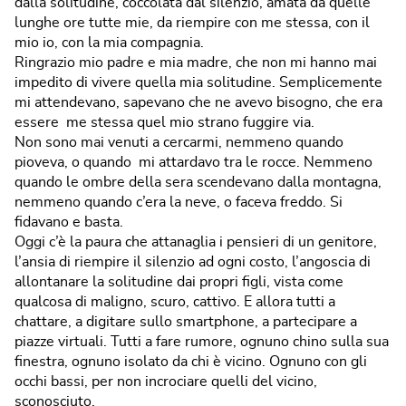
dalla solitudine, coccolata dal silenzio, amata da quelle
lunghe ore tutte mie, da riempire con me stessa, con il
mio io, con la mia compagnia.
Ringrazio mio padre e mia madre, che non mi hanno mai
impedito di vivere quella mia solitudine. Semplicemente
mi attendevano, sapevano che ne avevo bisogno, che era
essere me stessa quel mio strano fuggire via.
Non sono mai venuti a cercarmi, nemmeno quando
pioveva, o quando mi attardavo tra le rocce. Nemmeno
quando le ombre della sera scendevano dalla montagna,
nemmeno quando c’era la neve, o faceva freddo. Si
fidavano e basta.
Oggi c’è la paura che attanaglia i pensieri di un genitore,
l’ansia di riempire il silenzio ad ogni costo, l’angoscia di
allontanare la solitudine dai propri figli, vista come
qualcosa di maligno, scuro, cattivo. E allora tutti a
chattare, a digitare sullo smartphone, a partecipare a
piazze virtuali. Tutti a fare rumore, ognuno chino sulla sua
finestra, ognuno isolato da chi è vicino. Ognuno con gli
occhi bassi, per non incrociare quelli del vicino,
sconosciuto.