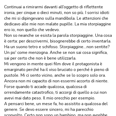
Continuai a rimirarmi davanti all’oggetto di riflettente
ironia, per cinque o dieci minuti, non so più. I sorrisi idioti
che mi si dipingevano sulla mandibola. Le attenzioni che
dedicavo alle mie non malate pupille. La mia storpiaggine
ero io, non quello che vedevo.
Non so neanche se esista la parola storpiaggine. Una cosa
è certa: per descrivermi, bisognerebbe di certo inventarla.
Ha un suono tetro e schifoso. Storpiaggine...non sentite?
Un po' come menzogna. Anche se non sai cosa significa,
sai per certo che non è bene utilizzarla.
Mi vengono in mente quei film dove il protagonista è
emarginato perché ha il viso bruciato o perché è pieno di
pustole. Mi ci sento vicino, anche se lo scopro solo ora.
Ancora non mi capacito di non essermi accorto di niente.
Forse quando ti accade qualcosa, qualcosa di
orrendamente catastrofico, ti accorgi di quello a cui non
avevi mai dato peso. Il mio orecchio per esempio.
A pensarci bene, un mese fa, ho assistito a qualcosa del
genere. Se devo essere sincero, mi ha parecchio
sconvolto. Certo non sono un bambino, ma non avrebbe