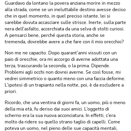
Guardavo da lontano la povera anziana morire in mezzo
alla strada, come se un ineluttabile destino avesse deciso
che in quel momento, in quel preciso istante, lei si
sarebbe dovuta accasciare sulle strisce. Inerte, sulla parte
nera dell’asfalto, accerchiata da una selva di stolti curiosi.
A pensarci bene, perché questa storia, anche se
tremenda, dovrebbe avere a che fare con il mio orecchio?
Non me ne capacito. Dopo quarant’anni vissuti con un
paio di orecchie, ora mi accorgo di averne adottata una
terza, trascurando la seconda, o la prima. Dipende.
Problemi agli occhi non dovrei averne. Se così fosse, mi
vedrei simmetrico o quanto meno con una faccia deforme.
L’ipotesi di un trapianto nella notte, poi, è da escludere a
priori.
Ricordo, che una ventina di giorni fa, un uomo, più o meno
della mia età, fu deriso dai suoi amici. L’oggetto di
scherno era la sua nuova acconciatura. In effetti, c’era
molto da ridere su quello strano taglio di capelli. Come
poteva un uomo, nel pieno delle sue capacità mentali,