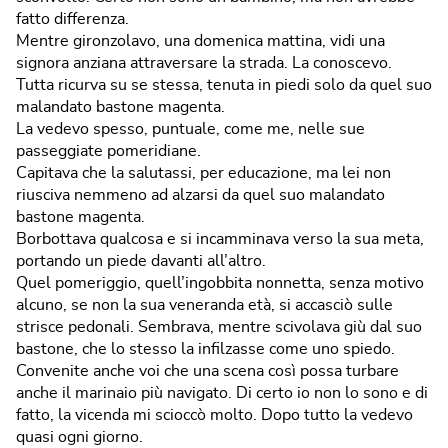
fatto differenza.
Mentre gironzolavo, una domenica mattina, vidi una
signora anziana attraversare la strada. La conoscevo.
Tutta ricurva su se stessa, tenuta in piedi solo da quel suo
malandato bastone magenta.
La vedevo spesso, puntuale, come me, nelle sue
passeggiate pomeridiane.
Capitava che la salutassi, per educazione, ma lei non
riusciva nemmeno ad alzarsi da quel suo malandato
bastone magenta.
Borbottava qualcosa e si incamminava verso la sua meta,
portando un piede davanti all’altro.
Quel pomeriggio, quell’ingobbita nonnetta, senza motivo
alcuno, se non la sua veneranda età, si accasciò sulle
strisce pedonali. Sembrava, mentre scivolava giù dal suo
bastone, che lo stesso la infilzasse come uno spiedo.
Convenite anche voi che una scena così possa turbare
anche il marinaio più navigato. Di certo io non lo sono e di
fatto, la vicenda mi scioccò molto. Dopo tutto la vedevo
quasi ogni giorno.