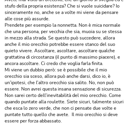
stufo della propria esistenza? Che si vuole suicidare? Io
sinceramente no, anche se a volte mi viene da pensare
alle cose più assurde.
Prendete per esempio la nonnetta. Non è mica normale
che una persona, per vecchia che sia, muoia su se stessa
in mezzo alla strada. Se questo può succedere, allora
anche il mio orecchio potrebbe essere stanco del suo
quieto vivere. Ascoltare, ascoltare, ascoltare qualche
grattatina di circostanza (il punto di massimo piacere), e
ancora ascoltare. Ci credo che voglia farla finita.
Mi viene un dubbio però: se è possibile che il mio
orecchio sia sceso, allora può anche darsi, dico io, è
un’ipotesi, che l’altro orecchio sia salito. No, non può
essere. Non avrei questa insana sensazione di sicurezza.
Non sarei certo dell’inevitabilità del mio orecchio. Come
quando puntate alla roulette. Siete sicuri, talmente sicuri
che esca lo zero verde, che non ci pensate due volte e
puntate tutto quello che avete. Il mio orecchio si deve
essere per forza abbassato.