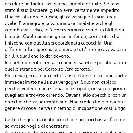
decidere un taglio così dannatamente orribile. Se fossi
stato il suo barbiere, glielo avrei certamente impedito.
Una ciotola nera e lucida, gli calzava quella sua testa
ovale. Era magro e la voluminosa insalatiera che gli
adombrava il viso, lo faceva sembrare come un birillo da
biliardo. Quelli bianchi, grossi in fondo, poi stretti, che
finiscono con quella sproporzionata capocchia. Una
differenza: la capocchia era nera e tutt’intorno aveva tanti
birilli uguali che lo deridevano.
In quel momento pensai a come si sarebbe potuto sentire
quello strano tipo. Certo se l’era cercata.
Mi faceva pena, in un certo senso e forse mi ci sono anche
immedesimato nella sua vergogna. Solo non capisco
perché, vedendo una scena così stupida, mi sia un giorno
svegliato e trovato orrendo. Davanti allo specchio, con un
orecchio che va per conto suo. Non credo che per questo
genere di cose, serva un tempo di incubazione così lungo.
Certo che quel dannato orecchio è proprio basso. É come
se avesse voglia di andarsene.
Avete mai visto un orecchio, che un giorno si sveglia ed è