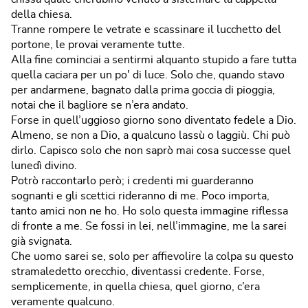
della chiesa.
Tranne rompere le vetrate e scassinare il lucchetto del
portone, le provai veramente tutte.
Alla fine cominciai a sentirmi alquanto stupido a fare tutta
quella caciara per un po' di luce. Solo che, quando stavo
per andarmene, bagnato dalla prima goccia di pioggia,
notai che il bagliore se n’era andato.
Forse in quell’uggioso giorno sono diventato fedele a Dio.
Almeno, se non a Dio, a qualcuno lassù o laggiù. Chi può
dirlo. Capisco solo che non saprò mai cosa successe quel
lunedì divino.
Potrò raccontarlo però; i credenti mi guarderanno
sognanti e gli scettici rideranno di me. Poco importa,
tanto amici non ne ho. Ho solo questa immagine riflessa
di fronte a me. Se fossi in lei, nell’immagine, me la sarei
già svignata.
Che uomo sarei se, solo per affievolire la colpa su questo
stramaledetto orecchio, diventassi credente. Forse,
semplicemente, in quella chiesa, quel giorno, c’era
veramente qualcuno.