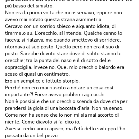
più basso del sinistro.
Non era la prima volta che mi osservavo, eppure non
avevo mai notato questa strana asimmetria.
Cercavo con un sorriso sbieco e alquanto idiota, di
tirarmelo su. L’orecchio, si intende. Qualche cenno lo
faceva; si rialzava, ma quando smettevo di sorridere,
ritornava al suo posto. Quello però non era il suo di
posto. Sarebbe dovuto stare dove di solito stanno le
orecchie; tra la punta del naso e il di sotto delle
sopracciglia. Invece no. Quel mio orecchio balordo era
sceso di quasi un centimetro.
Ero un semplice e fottuto storpio.
Perché non ero mai riuscito a notare un cosa così
importante?! Forse avevo problemi agli occhi.
Non è possibile che un orecchio scenda da dove sta per
prendersi la gioia di una boccata d’aria. Non ha senso.
Come non ha senso che io non mi sia mai accorto di
niente. Come diavolo si fa, dico io.
Avessi tredici anni capisco, ma l’età dello sviluppo l’ho
passata da un bel pezzo.