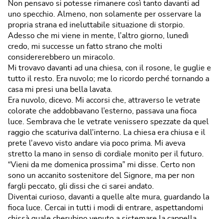
Non pensavo si potesse rimanere così tanto davanti ad
uno specchio. Almeno, non solamente per osservare la
propria strana ed ineluttabile situazione di storpio.
Adesso che mi viene in mente, l’altro giorno, lunedì
credo, mi successe un fatto strano che molti
considererebbero un miracolo.
Mi trovavo davanti ad una chiesa, con il rosone, le guglie e
tutto il resto. Era nuvolo; me lo ricordo perché tornando a
casa mi presi una bella lavata.
Era nuvolo, dicevo. Mi accorsi che, attraverso le vetrate
colorate che addobbavano l’esterno, passava una fioca
luce. Sembrava che le vetrate venissero spezzate da quel
raggio che scaturiva dall’interno. La chiesa era chiusa e il
prete l’avevo visto andare via poco prima. Mi aveva
stretto la mano in senso di cordiale monito per il futuro.
“Vieni da me domenica prossima” mi disse. Certo non
sono un accanito sostenitore del Signore, ma per non
fargli peccato, gli dissi che ci sarei andato.
Diventai curioso, davanti a quelle alte mura, guardando la
fioca luce. Cercai in tutti i modi di entrare, aspettandomi
chissà quale cherubino venuto a sistemare la cappella