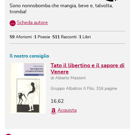
Sono nonnobomba che mangia, beve e, talvolta,
tromba!
…
Scheda autore
59
Aforismi
1
Poesie
511
Racconti
1
Libri
Il nostro consiglio
Tato il libertino e il sapore di
Venere
di
Alberto Mazzoni
Gruppo Albatros Il Filo
,
316
pagine
16,62
Acquista