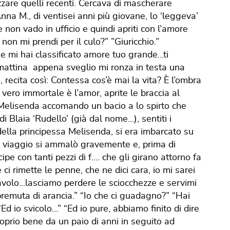
are quelli recenti. Cercava di mascherare
na M., di ventisei anni più giovane, lo ‘leggeva’
non vado in ufficio e quindi apriti con l’amore
on mi prendi per il culo?” ”Giuricchio.”
he mi hai classificato amore tuo grande…ti
mattina appena sveglio mi ronza in testa una
 recita così: Contessa cos’è mai la vita? È l’ombra
 vero immortale è l’amor, aprite le braccia al
 Melisenda accomando un bacio a lo spirto che
i Blaia ‘Rudello’ (già dal nome…), sentiti i
 della principessa Melisenda, si era imbarcato su
l viaggio si ammalò gravemente e, prima di
pe con tanti pezzi di f…. che gli girano attorno fa
i rimette le penne, che ne dici cara, io mi sarei
cavolo…lasciamo perdere le sciocchezze e servimi
premuta di arancia.” “Io che ci guadagno?” “Hai
d io svicolo…” “Ed io pure, abbiamo finito di dire
roprio bene da un paio di anni in seguito ad