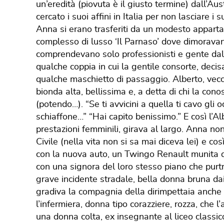
un’eredità (piovuta è il giusto termine) dall’A
cercato i suoi affini in Italia per non lasciare i 
Anna si erano trasferiti da un modesto appart
complesso di lusso ‘Il Parnaso’ dove dimoravano 
comprendevano solo professionisti e gente dall
qualche coppia in cui la gentile consorte, dec
qualche maschietto di passaggio. Alberto, vec
bionda alta, bellissima e, a detta di chi la co
(potendo…). “Se ti avvicini a quella ti cavo gli
schiaffone…” “Hai capito benissimo.” E così l’A
prestazioni femminili, girava al largo. Anna no
Civile (nella vita non si sa mai diceva lei) e così
con la nuova auto, un Twingo Renault munita di 
con una signora del loro stesso piano che purtr
grave incidente stradale, bella donna bruna dai
gradiva la compagnia della dirimpettaia anche 
l’infermiera, donna tipo corazziere, rozza, che 
una donna colta, ex insegnante al liceo classico