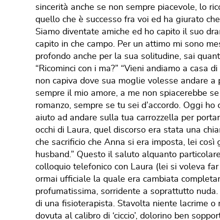
sincerità anche se non sempre piacevole, lo ric
quello che è successo fra voi ed ha giurato c
Siamo diventate amiche ed ho capito il suo dr
capito in che campo. Per un attimo mi sono me
profondo anche per la sua solitudine, sai qua
“Ricominci con i ma?” “Vieni andiamo a casa di
non capiva dove sua moglie volesse andare a p
sempre il mio amore, a me non spiacerebbe se 
romanzo, sempre se tu sei d’accordo. Oggi ho c
aiuto ad andare sulla tua carrozzella per portart
occhi di Laura, quel discorso era stata una chi
che sacrificio che Anna si era imposta, lei così
husband.” Questo il saluto alquanto particolare
colloquio telefonico con Laura (lei si voleva far
ormai ufficiale la quale era cambiata completam
profumatissima, sorridente a soprattutto nuda
di una fisioterapista. Stavolta niente lacrime o
dovuta al calibro di ‘ciccio’, dolorino ben sopp