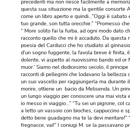
precedenti ma non riesce facilmente a memorizz
questa sua situazione ma la gentile consorte An
come un libro aperto e quindi…”Oggi è sabato e 
tuo grande, son tutta orecchie.” “Promesso che n
“ More solito fai la furba, ad ogni modo dato c
racconto quello che mi è accaduto. Da questa 
poesia del Carducci che ho studiato al ginnasio,
d’un sogno fuggente, la favola breve è finita, il
dolente, vi aspetto al nuovissimo bando ed or
muor.’ Siamo nel dodicesimo secolo, il principe d
racconti di pellegrini che lodavano la bellezza
un suo vascello per raggiungerla ma durante i
morire, ottiene un bacio da Melisenda. Un princi
un lungo viaggio per conoscere una mai vista e c
io messo in viaggio…” “Tu sei un pigrone, col 
a letto un vassoio con bioches, cappuccino e s
detto bene guadagno ma te la devi meritare!” “E
fregnacce, vai!” I coniugi M. se la passavano p