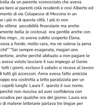
ustralia da un parente sconosciuto che aveva
suoi beni ai parenti colà residenti e così Alberto ed
amento di via Colapesce di Messina in un
i più in di questa città. I più in non
e ottime possibilità finanziarie ma anche
isamente bella (e costosa) era gentile anche con
chio mign….ro aveva subito scoperto Elena,
nosceva a fondo, molto cara, ma ne valeva la pena
 occhi!” “Sei sempre esagerata, magari uno
lbertone, anche perché abituato a non pagare le
n aveva voluto lasciare il suo impiego al Genio
 tutti i giorni, escluso il sabato si recava al lavoro
tutti gli accessori. Anna aveva fatto amicizia
oppo era costretta a letto paralizzata per un
 capelli lunghi. Laura F. questo il suo nome,
perché non riusciva ad aver confidenza con
l’accudiva per qualche ora del giorno. Laura era
 di materie letterarie parlava tre lingue per