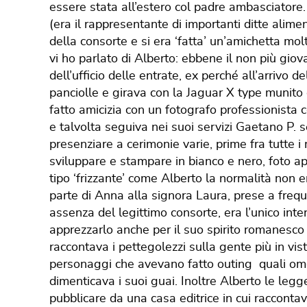
essere stata all’estero col padre ambasciatore.
(era il rappresentante di importanti ditte alime
della consorte e si era ‘fatta’ un’amichetta m
vi ho parlato di Alberto: ebbene il non più gi
dell’ufficio delle entrate, ex perché all’arrivo de
panciolle e girava con la Jaguar X type munito
fatto amicizia con un fotografo professionista co
e talvolta seguiva nei suoi servizi Gaetano P. 
presenziare a cerimonie varie, prime fra tutte 
sviluppare e stampare in bianco e nero, foto a
tipo ‘frizzante’ come Alberto la normalità non 
parte di Anna alla signora Laura, prese a frequ
assenza del legittimo consorte, era l’unico int
apprezzarlo anche per il suo spirito romanesco
raccontava i pettegolezzi sulla gente più in vist
personaggi che avevano fatto outing quali om
dimenticava i suoi guai. Inoltre Alberto le leg
pubblicare da una casa editrice in cui raccont