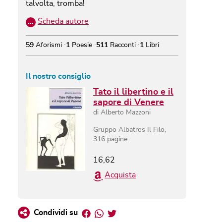
talvolta, tromba!
…
Scheda autore
59
Aforismi
1
Poesie
511
Racconti
1
Libri
Il nostro consiglio
Tato il libertino e il
sapore di Venere
di
Alberto Mazzoni
Gruppo Albatros Il Filo
,
316
pagine
16,62
Acquista
Facebook
Whatsapp
Twitter
Condividi su