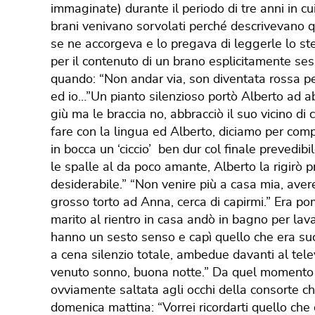
immaginate) durante il periodo di tre anni in cu
brani venivano sorvolati perché descrivevano q
se ne accorgeva e lo pregava di leggerle lo ste
per il contenuto di un brano esplicitamente se
quando: “Non andar via, son diventata rossa 
ed io…”Un pianto silenzioso portò Alberto ad abb
giù ma le braccia no, abbracciò il suo vicino d
fare con la lingua ed Alberto, diciamo per compa
in bocca un ‘ciccio’ ben dur col finale prevedi
le spalle al da poco amante, Alberto la rigirò p
desiderabile.” “Non venire più a casa mia, aver
grosso torto ad Anna, cerca di capirmi.” Era po
marito al rientro in casa andò in bagno per lav
hanno un sesto senso e capì quello che era s
a cena silenzio totale, ambedue davanti al tel
venuto sonno, buona notte.” Da quel momento Al
ovviamente saltata agli occhi della consorte ch
domenica mattina: “Vorrei ricordarti quello ch