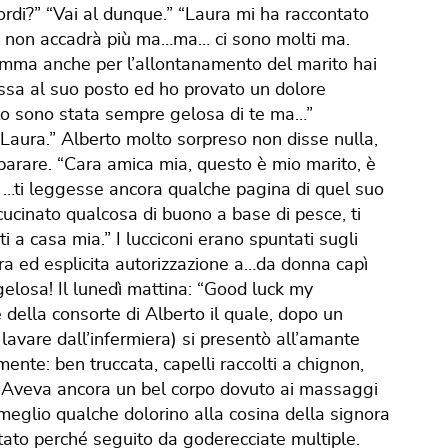
ordi?” “Vai al dunque.” “Laura mi ha raccontato
he non accadrà più ma…ma… ci sono molti ma.
amma anche per l’allontanamento del marito hai
ssa al suo posto ed ho provato un dolore
nto sono stata sempre gelosa di te ma…”
 Laura.” Alberto molto sorpreso non disse nulla,
arare. “Cara amica mia, questo è mio marito, è
…ti leggesse ancora qualche pagina di quel suo
ucinato qualcosa di buono a base di pesce, ti
i a casa mia.” I lucciconi erano spuntati sugli
ara ed esplicita autorizzazione a…da donna capì
 gelosa! Il lunedì mattina: “Good luck my
 della consorte di Alberto il quale, dopo un
 lavare dall’infermiera) si presentò all’amante
ente: ben truccata, capelli raccolti a chignon,
. Aveva ancora un bel corpo dovuto ai massaggi
 meglio qualche dolorino alla cosina della signora
ortato perché seguito da goderecciate multiple.