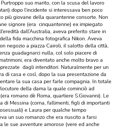
 Purtroppo suo marito, con la scusa del lavoro
ntari) dopo l’incidente si interessava ben poco
olto più giovane della quarantenne consorte. Non
ovane signore (era cinquantenne) ex impiegato
ll’eredità dall’Australia, aveva preferito stare in
 della fida macchina fotografica Nikon. Aveva
n negozio a piazza Cairoli, il salotto della città,
senza guadagnarci nulla, col solo piacere di
i matrimoni, era diventato anche molto bravo a
pprezzate dagli intenditori. Naturalmente per un
era di casa e così, dopo la sua presentazione da
entare la sua casa per farle compagnia. In totale
erlocutore della dama la quale cominciò ad
 (era romano dè Roma, quartiere S.Giovanni). Le
a di Messina (corna, fallimenti, figli di importanti
osessuali) e Laura per qualche tempo
geva un suo romanzo che era riuscito a farsi
ava le sue avventure amorose (vere ed anche