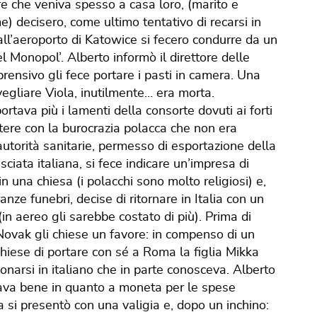
e che veniva spesso a casa loro, (marito e
) decisero, come ultimo tentativo di recarsi in
ll’aeroporto di Katowice si fecero condurre da un
l Monopol’. Alberto informò il direttore delle
prensivo gli fece portare i pasti in camera. Una
vegliare Viola, inutilmente… era morta.
tava più i lamenti della consorte dovuti ai forti
ere con la burocrazia polacca che non era
e autorità sanitarie, permesso di esportazione della
sciata italiana, si fece indicare un’impresa di
n una chiesa (i polacchi sono molto religiosi) e,
nze funebri, decise di ritornare in Italia con un
n aereo gli sarebbe costato di più). Prima di
 Novak gli chiese un favore: in compenso di un
chiese di portare con sé a Roma la figlia Mikka
onarsi in italiano che in parte conosceva. Alberto
sava bene in quanto a moneta per le spese
a si presentò con una valigia e, dopo un inchino: