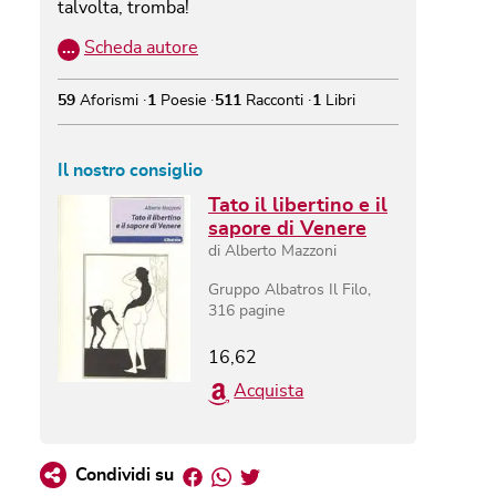
talvolta, tromba!
…
Scheda autore
59
Aforismi
1
Poesie
511
Racconti
1
Libri
Il nostro consiglio
Tato il libertino e il
sapore di Venere
di
Alberto Mazzoni
Gruppo Albatros Il Filo
,
316
pagine
16,62
Acquista
Facebook
Whatsapp
Twitter
Condividi su