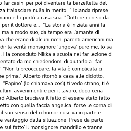
o far casini per poi diventare la barzelletta del
a tralasciare nulla in merito…” Iolanda riprese
 mano e lo portò a casa sua. “Dottore non so da
er il dottore e…” “La storia è iniziata anni fa
sa ma a modo suo, da tempo era l’amante di
va che erano di alcuni ricchi parenti americani ma
A dir la verità monsignore ‘ungeva’ pure me, lo sa
à. Ha conosciuto Nikka a scuola nel far lezione di
resentato da me chiedendomi di aiutarlo a…far
 “Non ti preoccupare, la vita è complicata ci
prima.” Alberto ritornò a casa alle diciotto,
 “Papino’ (lo chiamava così) ti vedo strano, ti è
ltimi avvenimenti e per il lavoro, dopo cena
d Alberto bruciava il fatto di essere stato fatto
etto con quella faccia angelica, forse le corna di
col suo senso dello humor riusciva in parte e
re vantaggio dalla situazione. Prese da parte
e sul fatto’ il monsignore mandrillo e tranne