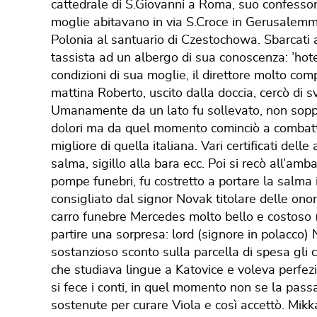
cattedrale di S.Giovanni a Roma, suo confessor
moglie abitavano in via S.Croce in Gerusalemme
Polonia al santuario di Czestochowa. Sbarcati a
tassista ad un albergo di sua conoscenza: ’hote
condizioni di sua moglie, il direttore molto com
mattina Roberto, uscito dalla doccia, cercò di s
Umanamente da un lato fu sollevato, non soppor
dolori ma da quel momento cominciò a combatt
migliore di quella italiana. Vari certificati dell
salma, sigillo alla bara ecc. Poi si recò all’amba
pompe funebri, fu costretto a portare la salma i
consigliato dal signor Novak titolare delle onora
carro funebre Mercedes molto bello e costoso (i
partire una sorpresa: lord (signore in polacco)
sostanzioso sconto sulla parcella di spesa gli 
che studiava lingue a Katovice e voleva perfezi
si fece i conti, in quel momento non se la pas
sostenute per curare Viola e così accettò. Mikk