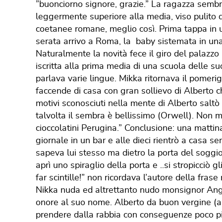
”buonciorno signore, grazie.” La ragazza sembra
leggermente superiore alla media, viso pulito 
coetanee romane, meglio così. Prima tappa in u
serata arrivo a Roma, la baby sistemata in un
Naturalmente la novità fece il giro del palazzo 
iscritta alla prima media di una scuola delle s
parlava varie lingue. Mikka ritornava il pomeri
faccende di casa con gran sollievo di Alberto
motivi sconosciuti nella mente di Alberto salt
talvolta il sembra è bellissimo (Orwell). Non mi
cioccolatini Perugina.” Conclusione: una mattina
giornale in un bar e alle dieci rientrò a casa s
sapeva lui stesso ma dietro la porta del soggio
aprì uno spiraglio della porta e ..si stropicciò 
far scintille!” non ricordava l’autore della fra
Nikka nuda ed altrettanto nudo monsignor An
onore al suo nome. Alberto da buon vergine (as
prendere dalla rabbia con conseguenze poco piac