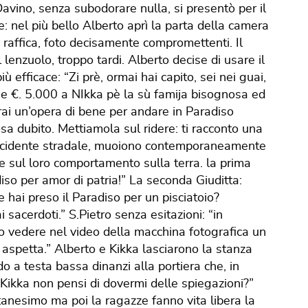
avino, senza subodorare nulla, si presentò per il
: nel più bello Alberto aprì la parta della camera
 raffica, foto decisamente compromettenti. Il
l lenzuolo, troppo tardi. Alberto decise di usare il
 efficace: “Zi prè, ormai hai capito, sei nei guai,
se €. 5.000 a NIkka pè la sù famija bisognosa ed
arai un’opera di bene per andare in Paradiso
sa dubito. Mettiamola sul ridere: ti racconto una
 incidente stradale, muoiono contemporaneamente
ie sul loro comportamento sulla terra. la prima
diso per amor di patria!” La seconda Giuditta:
 hai preso il Paradiso per un pisciatoio?
i sacerdoti.” S.Pietro senza esitazioni: “in
cio vedere nel video della macchina fotografica un
 aspetta.” Alberto e Kikka lasciarono la stanza
do a testa bassa dinanzi alla portiera che, in
“Kikka non pensi di dovermi delle spiegazioni?”
itanesimo ma poi la ragazze fanno vita libera la