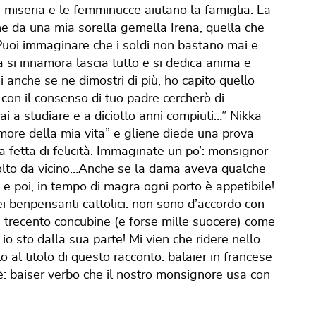
la miseria e le femminucce aiutano la famiglia. La
he da una mia sorella gemella Irena, quella che
. Puoi immaginare che i soldi non bastano mai e
a si innamora lascia tutto e si dedica anima e
i anche se ne dimostri di più, ho capito quello
 con il consenso di tuo padre cercherò di
rai a studiare e a diciotto anni compiuti…” Nikka
amore della mia vita” e gliene diede una prova
 fetta di felicità. Immaginate un po’: monsignor
olto da vicino…Anche se la dama aveva qualche
 e poi, in tempo di magra ogni porto è appetibile!
i benpensanti cattolici: non sono d’accordo con
 trecento concubine (e forse mille suocere) come
o sto dalla sua parte! Mi vien che ridere nello
o al titolo di questo racconto: balaier in francese
 è: baiser verbo che il nostro monsignore usa con