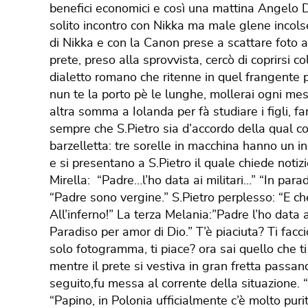
benefici economici e così una mattina Angelo D
solito incontro con Nikka ma male glene incolse
di Nikka e con la Canon prese a scattare foto a
prete, preso alla sprovvista, cercò di coprirsi co
dialetto romano che ritenne in quel frangente più
nun te la porto pè le lunghe, mollerai ogni me
altra somma a Iolanda per fà studiare i figli, f
sempre che S.Pietro sia d’accordo della qual co
barzelletta: tre sorelle in macchina hanno un
e si presentano a S.Pietro il quale chiede notiz
Mirella: “Padre…l’ho data ai militari…” “In para
“Padre sono vergine.” S.Pietro perplesso: “E che
All’inferno!” La terza Melania:”Padre l’ho data a
Paradiso per amor di Dio.” T’è piaciuta? Ti fac
solo fotogramma, ti piace? ora sai quello che ti
mentre il prete si vestiva in gran fretta passan
seguito,fu messa al corrente della situazione. 
“Papino, in Polonia ufficialmente c’è molto pur