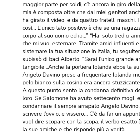
maggior parte per soldi, c’è ancora in giro del
mia è composta oltre che dai miei genitori anc
ha girato il video, e da quattro fratelli maschi
così… L’unico lato positivo è che se una ragazz
corpo al suo uomo ed io…” “Hai solo tredici ann
che mi vuoi esternare. Tramite amici influenti e
sistemare la tua situazione in Italia, tu seguite
subissò di baci Alberto: “Sarai l’unico grande 
tangibile…Anche la portiera Iolanda ebbe la sua
Angelo Davino prese a frequentare Iolanda m
pelo bianco sulla cosina era ancora stuzzicante
A questo punto sento la condanna definitiva de
loro. Se Salomone ha avuto settecento mogli e
condannare il sempre arrapato Angelo Davino, i
scrivere l’ovvio: e vissero… C’è da far un appunt
vuol dire scopare con la scopa, il verbo esatto
la sue amiche e che risponde più a verità.