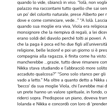
quando lo vide, sbiancò in viso. “Iolà, non vogli
palazzo ma raccontami tutto quello che sai senz
un po’ del colorito naturale, prese Alberto per
dove e come cominciare, vede…” “A Iolà. Lascia p
quando sua moglie era viva, Viola era religio
monsignore che la riempiva di regali, a lei dice
erano soldi del diavolo perché tolti ai poveri. 
che la paga è poca ed ho due figli all’universit
religione, belle lezioni! e poi un giorno si è p
compagnia alla ragazza, è finita come ha visto.”
mancherebbe …grazie, tutto deve rimanere come 
Nikka stava studiando e l’abbracciò more solito.
accaduto qualcosa?” “Sono solo stanco per gli u
vado a letto.” Ma oltre a quanto detto a Nikka a
‘becco’ da sua moglie Viola, chi l’avrebbe mai d
un prete hanno un valore spirituale, in fondo, 
riderci sopra. Predispose un piano, doveva trar
Iolanda e Nikka e concordò con loro di ‘prender