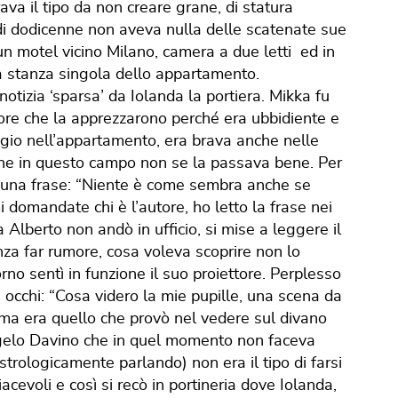
va il tipo da non creare grane, di statura
di dodicenne non aveva nulla delle scatenate sue
n motel vicino Milano, camera a due letti ed in
a stanza singola dello appartamento.
notizia ‘sparsa’ da Iolanda la portiera. Mikka fu
uore che la apprezzarono perché era ubbidiente e
ggio nell’appartamento, era brava anche nelle
 che in questo campo non se la passava bene. Per
ò una frase: “Niente è come sembra anche se
 domandate chi è l’autore, ho letto la frase nei
 Alberto non andò in ufficio, si mise a leggere il
enza far rumore, cosa voleva scoprire non lo
rno sentì in funzione il suo proiettore. Perplesso
gli occhi: “Cosa videro la mie pupille, una scena da
se ma era quello che provò nel vedere sul divano
gelo Davino che in quel momento non faceva
trologicamente parlando) non era il tipo di farsi
evoli e così si recò in portineria dove Iolanda,