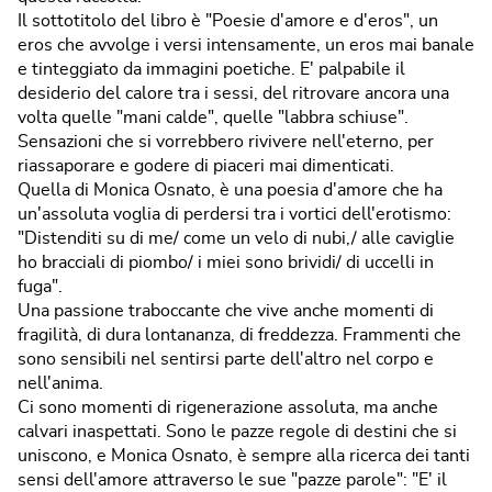
Il sottotitolo del libro è "Poesie d'amore e d'eros", un
eros che avvolge i versi intensamente, un eros mai banale
e tinteggiato da immagini poetiche. E' palpabile il
desiderio del calore tra i sessi, del ritrovare ancora una
volta quelle "mani calde", quelle "labbra schiuse".
Sensazioni che si vorrebbero rivivere nell'eterno, per
riassaporare e godere di piaceri mai dimenticati.
Quella di Monica Osnato, è una poesia d'amore che ha
un'assoluta voglia di perdersi tra i vortici dell'erotismo:
"Distenditi su di me/ come un velo di nubi,/ alle caviglie
ho bracciali di piombo/ i miei sono brividi/ di uccelli in
fuga".
Una passione traboccante che vive anche momenti di
fragilità, di dura lontananza, di freddezza. Frammenti che
sono sensibili nel sentirsi parte dell'altro nel corpo e
nell'anima.
Ci sono momenti di rigenerazione assoluta, ma anche
calvari inaspettati. Sono le pazze regole di destini che si
uniscono, e Monica Osnato, è sempre alla ricerca dei tanti
sensi dell'amore attraverso le sue "pazze parole": "E' il