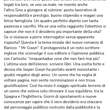
legati tra loro, se uno va male, ne risente anche
l’altro.Sino a giungere al culmine: posto lavorativo di
responsabilità e prestigio, buono stipendio e magari una
felice famigliola. Un quadro perfetto dipinto con tanta
pazienza e sacrifici. Ma se una volta raggiunto l’obiettivo si
capisce che non è il desiderio più importante della vita?
Se si iniziasse a porre interrogativi senza apparente
risposta? Questa è la tema iniziale del nuovo romanzo di
Baricco: “ Mr Gwyn”. Il protagonista è un noto scrittore
inglese che sconvolge il suo editore e l’opinione pubblica
con l’articolo: “cinquantadue cose che non farò mai più”.
L’ultima voce dell’elenco: scrivere libri. Una scelta forte e
decisa che Jasper Gwyn ha portato avanti nonostante i
giudizi negativi degli amici. Un uomo che ha voglia di
voltare pagina, non sente recriminazioni e non trova
giustificazioni. Così ha inizio il viaggio spirituale terreno di
un uomo che voleva solo ritrovare il suo equilibrio, tra la
Spagna e l’Inghilterra. Giorni di spostamenti e nuove
conoscenze per capire che il vero desiderio era staccarsi
dal personaggio pubblico costruito dalla pubblicità e la