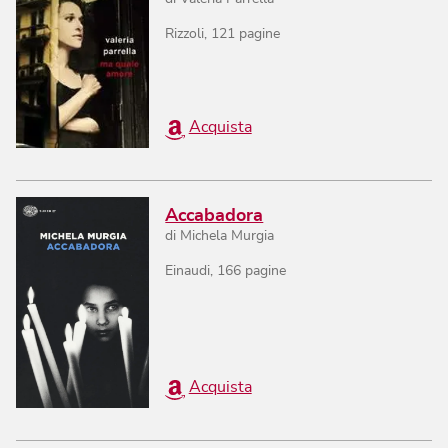
Rizzoli
,
121
pagine
Acquista
Accabadora
di
Michela Murgia
Einaudi
,
166
pagine
Acquista