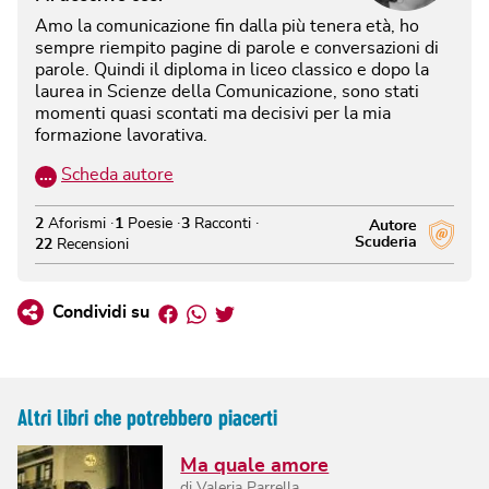
Amo la comunicazione fin dalla più tenera età, ho
sempre riempito pagine di parole e conversazioni di
parole. Quindi il diploma in liceo classico e dopo la
laurea in Scienze della Comunicazione, sono stati
momenti quasi scontati ma decisivi per la mia
formazione lavorativa.
…
Scheda autore
2
Aforismi
1
Poesie
3
Racconti
Autore
Scuderia
22
Recensioni
Facebook
Whatsapp
Twitter
Condividi su
Altri libri che potrebbero piacerti
Ma quale amore
di
Valeria Parrella