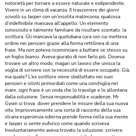
notorietà per tornare a essere naturale e indipendente.
Vivere in un clima di vacanza. Il trascorrere dei giorni
scivolò su Jasper con un’insolita malinconia, qualcosa
d’indefinibile mancava all’appello. Un elemento
conosciuto e talmente familiare da risultare scontato: la
scrittura. Gli mancava la quotidiana cura con cui metteva
ordine nei pensieri grazie alla forma rettilinea di una
frase. Ma non poteva ricominciare a buttare se stesso su
un foglio bianco. Aveva giurato di non farlo più. Doveva
trovare un altro modo, magari un lavoro che unisca la
voglia di scrivere con la necessità di essere occupato. Già,
ma quale? L’ex scrittore viene sballottato nei suoi
pensieri e istinti primordiali come una conchiglia nel
mare, ogni frase è un onda che lo travolge e lo allontana
dalla soluzione. Senza responsabilità e scadenze, Mr
Gywn si trova dover prendere le misure della sua nuova
vita. Improvvisamente una sorta di racconto della sua
strana esperienza odierna prende forma nella sua mente
e Jasper si sente euforico come quando scriveva.
Involontariamente aveva trovato la soluzione: scrivere