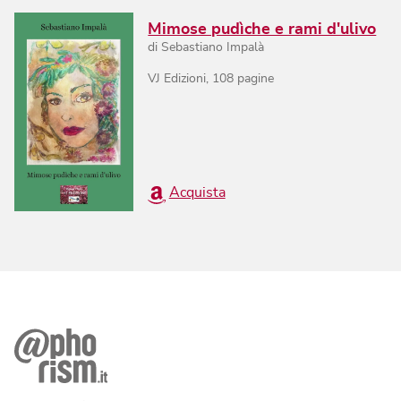
Mimose pudìche e rami d'ulivo
di
Sebastiano Impalà
VJ Edizioni
,
108
pagine
Acquista