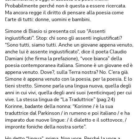
Probabilmente perché non è questa a essere ricercata.
Ma ancora regge il diritto di pensare alla poesia come
l’arte di tutti: donne, uomini e bambini.
Simone di Biasio si presenta col suo “Assenti
ingiustificati”. Stop: chi sono gli assenti ingiustificati?
“Sono tutti, siamo tutti. Anche un giovane appena venuto,
anche lui è assente ingiustificato”, dice il poeta Claudio
Damiani (che firma la prefazione), “voce bianca” della
poesia contemporanea italiana. Simone è un giovane ed è
appena venuto. Dove?, sulla Terra nostra? No. C’era già.
Simone è appena venuto con la poesia, per la poesia. E lo
tieni stretto. Simone parla una lingua nuova, quella degli
anni in cui vivi, quella degli anni suoi (venticinque) per cui
vive. La stessa lingua de “La Traduttrice” (pag.24)
Korinne, badante della nonna: “Korinne / è la sua
traduttrice dal Parkinson / in rumeno e poi italiano / e ha
imparato due nuove lingue: / il dialetto e il sottovoce, /
impronte foniche della nostra sorte”.
Ho detto “lingua”, prima. Non voce. Perché la voce a