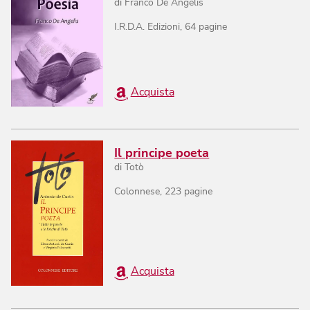
di
Franco De Angelis
I.R.D.A. Edizioni
,
64
pagine
Acquista
Il principe poeta
di
Totò
Colonnese
,
223
pagine
Acquista