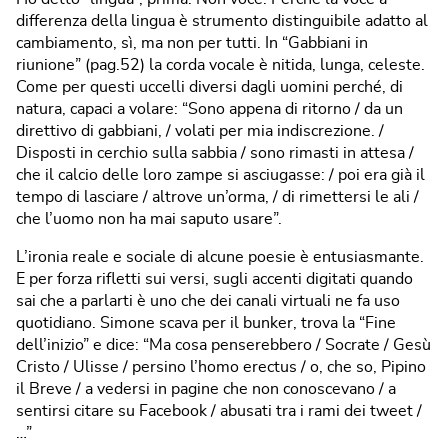
differenza della lingua è strumento distinguibile adatto al
cambiamento, sì, ma non per tutti. In “Gabbiani in
riunione” (pag.52) la corda vocale è nitida, lunga, celeste.
Come per questi uccelli diversi dagli uomini perché, di
natura, capaci a volare: “Sono appena di ritorno / da un
direttivo di gabbiani, / volati per mia indiscrezione. /
Disposti in cerchio sulla sabbia / sono rimasti in attesa /
che il calcio delle loro zampe si asciugasse: / poi era già il
tempo di lasciare / altrove un’orma, / di rimettersi le ali /
che l’uomo non ha mai saputo usare”.
L’ironia reale e sociale di alcune poesie è entusiasmante.
E per forza rifletti sui versi, sugli accenti digitati quando
sai che a parlarti è uno che dei canali virtuali ne fa uso
quotidiano. Simone scava per il bunker, trova la “Fine
dell’inizio” e dice: “Ma cosa penserebbero / Socrate / Gesù
Cristo / Ulisse / persino l’homo erectus / o, che so, Pipino
il Breve / a vedersi in pagine che non conoscevano / a
sentirsi citare su Facebook / abusati tra i rami dei tweet /
…”