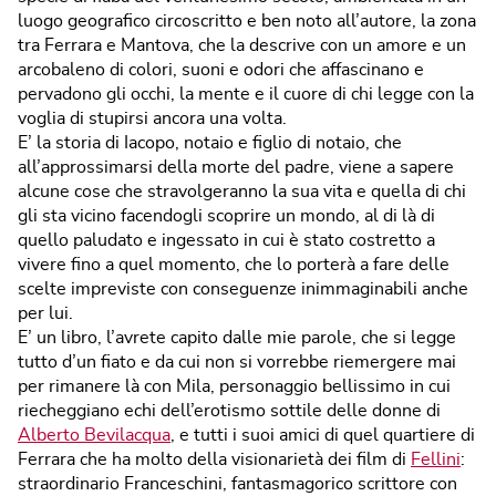
luogo geografico circoscritto e ben noto all’autore, la zona
tra Ferrara e Mantova, che la descrive con un amore e un
arcobaleno di colori, suoni e odori che affascinano e
pervadono gli occhi, la mente e il cuore di chi legge con la
voglia di stupirsi ancora una volta.
E’ la storia di Iacopo, notaio e figlio di notaio, che
all’approssimarsi della morte del padre, viene a sapere
alcune cose che stravolgeranno la sua vita e quella di chi
gli sta vicino facendogli scoprire un mondo, al di là di
quello paludato e ingessato in cui è stato costretto a
vivere fino a quel momento, che lo porterà a fare delle
scelte impreviste con conseguenze inimmaginabili anche
per lui.
E’ un libro, l’avrete capito dalle mie parole, che si legge
tutto d’un fiato e da cui non si vorrebbe riemergere mai
per rimanere là con Mila, personaggio bellissimo in cui
riecheggiano echi dell’erotismo sottile delle donne di
Alberto Bevilacqua
, e tutti i suoi amici di quel quartiere di
Ferrara che ha molto della visionarietà dei film di
Fellini
:
straordinario Franceschini, fantasmagorico scrittore con