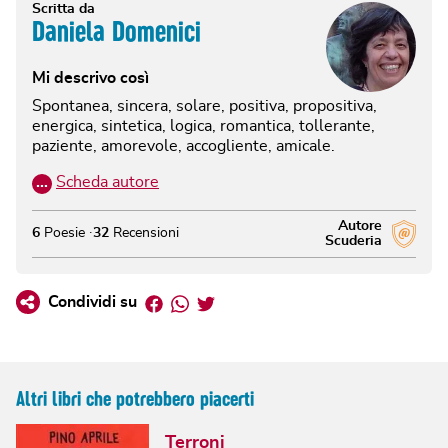
Scritta da
Daniela Domenici
Mi descrivo così
Spontanea, sincera, solare, positiva, propositiva,
energica, sintetica, logica, romantica, tollerante,
paziente, amorevole, accogliente, amicale.
…
Scheda autore
Autore
6
Poesie
32
Recensioni
Scuderia
Facebook
Whatsapp
Twitter
Condividi su
Altri libri che potrebbero piacerti
Terroni