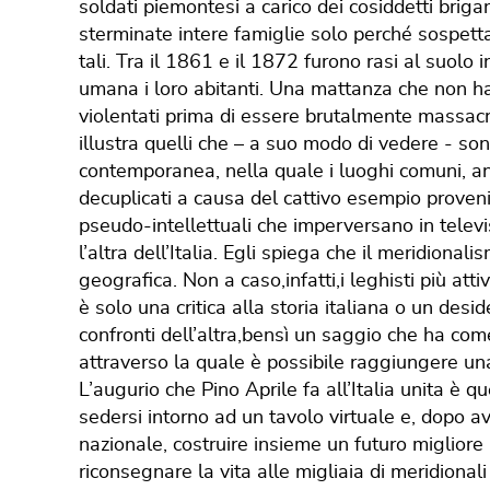
soldati piemontesi a carico dei cosiddetti briga
sterminate intere famiglie solo perché sospetta
tali. Tra il 1861 e il 1872 furono rasi al suolo 
umana i loro abitanti. Una mattanza che non h
violentati prima di essere brutalmente massacr
illustra quelli che – a suo modo di vedere - sono
contemporanea, nella quale i luoghi comuni, an
decuplicati a causa del cattivo esempio provenie
pseudo-intellettuali che imperversano in telev
l’altra dell’Italia. Egli spiega che il meridiona
geografica. Non a caso,infatti,i leghisti più att
è solo una critica alla storia italiana o un desid
confronti dell’altra,bensì un saggio che ha come
attraverso la quale è possibile raggiungere un
L’augurio che Pino Aprile fa all’Italia unita è 
sedersi intorno ad un tavolo virtuale e, dopo a
nazionale, costruire insieme un futuro migliore 
riconsegnare la vita alle migliaia di meridional