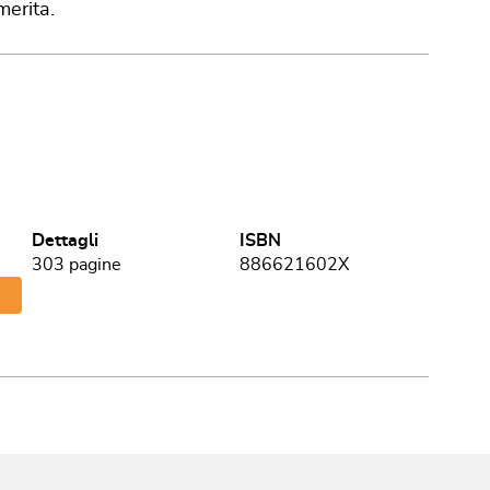
merita.
Dettagli
ISBN
303
pagine
886621602X