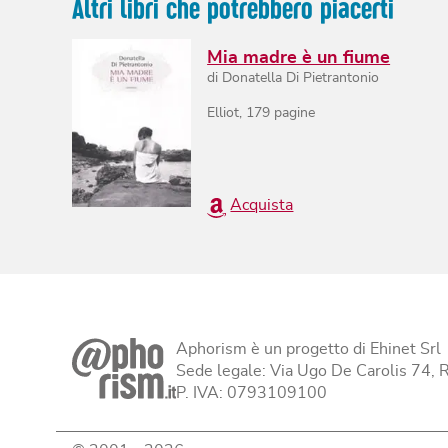
Altri libri che potrebbero piacerti
Mia madre è un fiume
di
Donatella Di Pietrantonio
Elliot
,
179
pagine
Acquista
Aphorism è un progetto di Ehinet Srl
Sede legale: Via Ugo De Carolis 74,
P. IVA: 0793109100