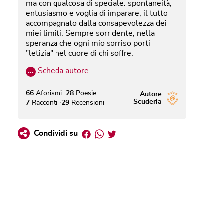
ma con qualcosa di speciale: spontaneità,
entusiasmo e voglia di imparare, il tutto
accompagnato dalla consapevolezza dei
miei limiti. Sempre sorridente, nella
speranza che ogni mio sorriso porti
"letizia" nel cuore di chi soffre.
…
Scheda autore
66
Aforismi
28
Poesie
Autore
Scuderia
7
Racconti
29
Recensioni
Facebook
Whatsapp
Twitter
Condividi su