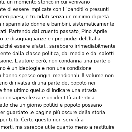
nti, un momento storico in cui venivano
te di essere implicate con i “banditi”o presunti
interi paesi, e trucidati senza un minimo di pietà
a risparmiato donne e bambini, sistematicamente
ati. Partendo dal cruento passato, Pino Aprile
 le disuguaglianze e i pregiudizi dell’Italia
ziché essere sfatati, sarebbero irrimediabilmente
nte dalla classe politica, dai media e dai salotti
isione. L’autore però, non condanna una parte o
lismo è un’ideologia e non una condizione
ivi hanno spesso origini meridionali. Il volume non
erio di rivalsa di una parte del popolo nei
 fine ultimo quello di indicare una strada
a consapevolezza e un’identità autentica.
quello che un giorno politici e popolo possano
ver guardato le pagine più oscure della storia
per tutti. Certo questo non servirà a
i morti, ma sarebbe utile quanto meno a restituire