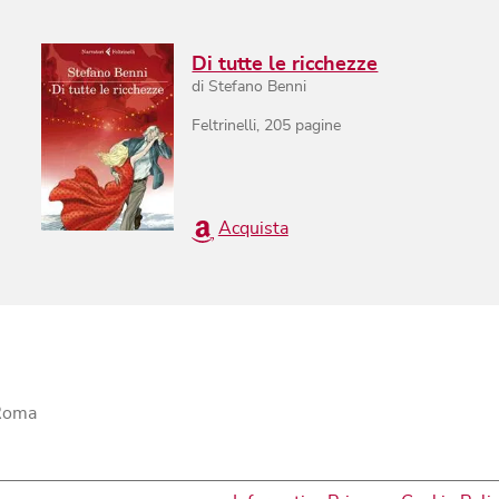
Di tutte le ricchezze
di
Stefano Benni
Feltrinelli
,
205
pagine
Acquista
 Roma