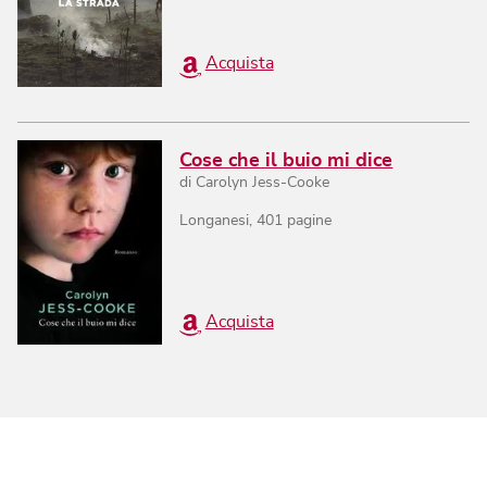
Acquista
Cose che il buio mi dice
di
Carolyn Jess-Cooke
Longanesi
,
401
pagine
Acquista