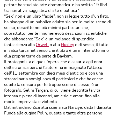
pittore ha studiato arte drammatica e ha scritto 19 libri
tra narrativa, saggistica d’arte e politica?
“Sex” non è un libro “facile”, non si legge tutto d’un fiato,
ha bisogno di un pubblico adulto sia per le molte scene di
sesso, descritte nei più minimi particolari che,
soprattutto, per le innumerevoli descrizioni scientifiche
che abbondano: “Sex” è un melange di splendida
fantascienza alla
Orwell
o alla
Huxley
e di sesso, il tutto
in salsa turca nel senso che il libro è un ininterrotto inno
alla propria terra da parte di Baykam.
Il protagonista di quest’opera, che è assurta agli onori
della cronaca perché l’autore ha immaginato l’attacco
dell’11 settembre con dieci mesi d’anticipo e con una
straordinaria somiglianza di particolari e che ha anche
subito la censura per le troppe scene di sesso, è un
fotografo, Selim Targan, di cui viene descritta la vita
intensa e piena di incontri, amicizie e amori fino alla
morte, imprevista e violenta.
Dal miliardario Zozi alla scienziata Narciye, dalla fidanzata
Funda alla cugina Pelin, queste e tante altre persone