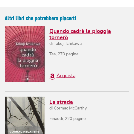
Altri libri che potrebbero piacerti
Quando cadrà la pioggia
tornerò
di
Takuji Ichikawa
Tea
,
270
pagine
Acquista
La strada
di
Cormac McCarthy
Einaudi
,
220
pagine