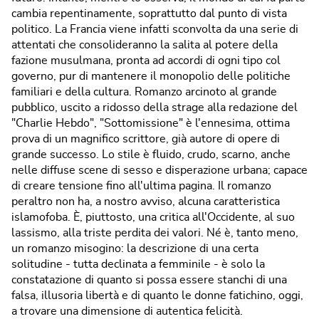
cambia repentinamente, soprattutto dal punto di vista
politico. La Francia viene infatti sconvolta da una serie di
attentati che consolideranno la salita al potere della
fazione musulmana, pronta ad accordi di ogni tipo col
governo, pur di mantenere il monopolio delle politiche
familiari e della cultura. Romanzo arcinoto al grande
pubblico, uscito a ridosso della strage alla redazione del
"Charlie Hebdo", "Sottomissione" è l'ennesima, ottima
prova di un magnifico scrittore, già autore di opere di
grande successo. Lo stile è fluido, crudo, scarno, anche
nelle diffuse scene di sesso e disperazione urbana; capace
di creare tensione fino all'ultima pagina. Il romanzo
peraltro non ha, a nostro avviso, alcuna caratteristica
islamofoba. È, piuttosto, una critica all'Occidente, al suo
lassismo, alla triste perdita dei valori. Né è, tanto meno,
un romanzo misogino: la descrizione di una certa
solitudine - tutta declinata a femminile - è solo la
constatazione di quanto si possa essere stanchi di una
falsa, illusoria libertà e di quanto le donne fatichino, oggi,
a trovare una dimensione di autentica felicità.