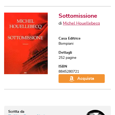
Sottomissione
di
Michel Houellebecq
Casa Editrice
Bompiani
Dettagli
252
pagine
ISBN
8845280721
Acquista
Scritta da