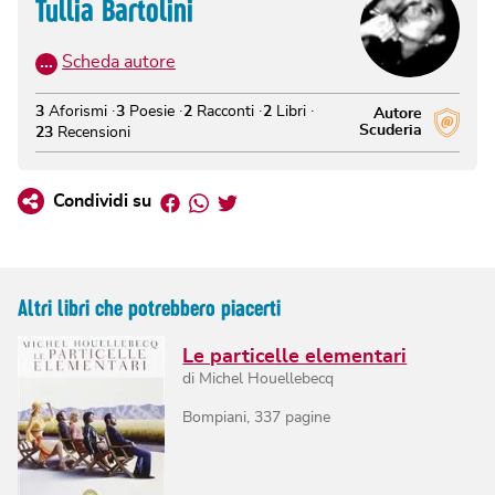
Tullia Bartolini
…
Scheda autore
3
Aforismi
3
Poesie
2
Racconti
2
Libri
Autore
Scuderia
23
Recensioni
Facebook
Whatsapp
Twitter
Condividi su
Altri libri che potrebbero piacerti
Le particelle elementari
di
Michel Houellebecq
Bompiani
,
337
pagine