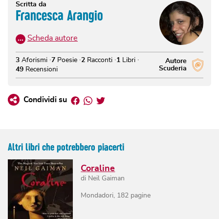
Scritta da
Francesca Arangio
…
Scheda autore
3
Aforismi
7
Poesie
2
Racconti
1
Libri
Autore
Scuderia
49
Recensioni
Facebook
Whatsapp
Twitter
Condividi su
Altri libri che potrebbero piacerti
Coraline
di
Neil Gaiman
Mondadori
,
182
pagine