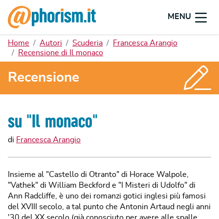
MENU
Home
Autori
Scuderia
Francesca Arangio
Recensione di Il monaco
Recensione
su "
Il monaco
"
di
Francesca Arangio
Insieme al "Castello di Otranto" di Horace Walpole,
"Vathek" di William Beckford e "I Misteri di Udolfo" di
Ann Radcliffe, è uno dei romanzi gotici inglesi più famosi
del XVIII secolo, a tal punto che Antonin Artaud negli anni
'30 del XX secolo (già conosciuto per avere alle spalle