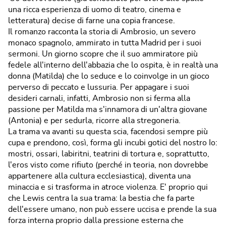
una ricca esperienza di uomo di teatro, cinema e
letteratura) decise di farne una copia francese.
Il romanzo racconta la storia di Ambrosio, un severo
monaco spagnolo, ammirato in tutta Madrid per i suoi
sermoni. Un giorno scopre che il suo ammiratore più
fedele all'interno dell'abbazia che lo ospita, è in realtà una
donna (Matilda) che lo seduce e lo coinvolge in un gioco
perverso di peccato e lussuria. Per appagare i suoi
desideri carnali, infatti, Ambrosio non si ferma alla
passione per Matilda ma s'innamora di un'altra giovane
(Antonia) e per sedurla, ricorre alla stregoneria.
La trama va avanti su questa scia, facendosi sempre più
cupa e prendono, così, forma gli incubi gotici del nostro Io:
mostri, ossari, labiritni, teatrini di tortura e, soprattutto,
l'eros visto come rifiuto (perché in teoria, non dovrebbe
appartenere alla cultura ecclesiastica), diventa una
minaccia e si trasforma in atroce violenza. E' proprio qui
che Lewis centra la sua trama: la bestia che fa parte
dell'essere umano, non può essere uccisa e prende la sua
forza interna proprio dalla pressione esterna che