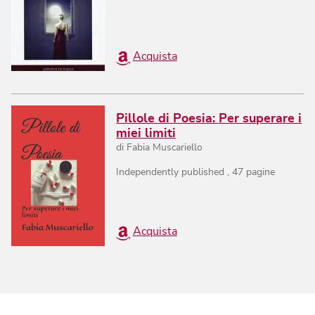
Acquista
Pillole di Poesia: Per superare i
miei limiti
di
Fabia Muscariello
Independently published
,
47
pagine
Acquista