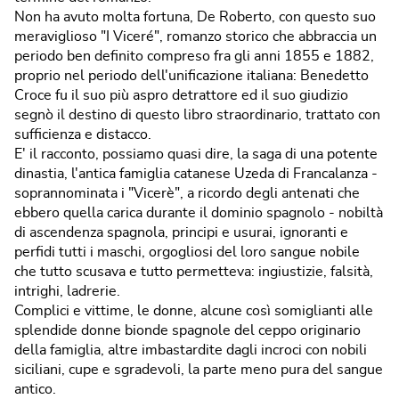
Non ha avuto molta fortuna, De Roberto, con questo suo
meraviglioso "I Viceré", romanzo storico che abbraccia un
periodo ben definito compreso fra gli anni 1855 e 1882,
proprio nel periodo dell'unificazione italiana: Benedetto
Croce fu il suo più aspro detrattore ed il suo giudizio
segnò il destino di questo libro straordinario, trattato con
sufficienza e distacco.
E' il racconto, possiamo quasi dire, la saga di una potente
dinastia, l'antica famiglia catanese Uzeda di Francalanza -
soprannominata i "Vicerè", a ricordo degli antenati che
ebbero quella carica durante il dominio spagnolo - nobiltà
di ascendenza spagnola, principi e usurai, ignoranti e
perfidi tutti i maschi, orgogliosi del loro sangue nobile
che tutto scusava e tutto permetteva: ingiustizie, falsità,
intrighi, ladrerie.
Complici e vittime, le donne, alcune così somiglianti alle
splendide donne bionde spagnole del ceppo originario
della famiglia, altre imbastardite dagli incroci con nobili
siciliani, cupe e sgradevoli, la parte meno pura del sangue
antico.