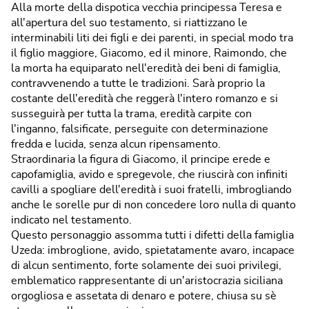
Alla morte della dispotica vecchia principessa Teresa e
all'apertura del suo testamento, si riattizzano le
interminabili liti dei figli e dei parenti, in special modo tra
il figlio maggiore, Giacomo, ed il minore, Raimondo, che
la morta ha equiparato nell'eredità dei beni di famiglia,
contravvenendo a tutte le tradizioni. Sarà proprio la
costante dell'eredità che reggerà l'intero romanzo e si
susseguirà per tutta la trama, eredità carpite con
l'inganno, falsificate, perseguite con determinazione
fredda e lucida, senza alcun ripensamento.
Straordinaria la figura di Giacomo, il principe erede e
capofamiglia, avido e spregevole, che riuscirà con infiniti
cavilli a spogliare dell'eredità i suoi fratelli, imbrogliando
anche le sorelle pur di non concedere loro nulla di quanto
indicato nel testamento.
Questo personaggio assomma tutti i difetti della famiglia
Uzeda: imbroglione, avido, spietatamente avaro, incapace
di alcun sentimento, forte solamente dei suoi privilegi,
emblematico rappresentante di un'aristocrazia siciliana
orgogliosa e assetata di denaro e potere, chiusa su sè