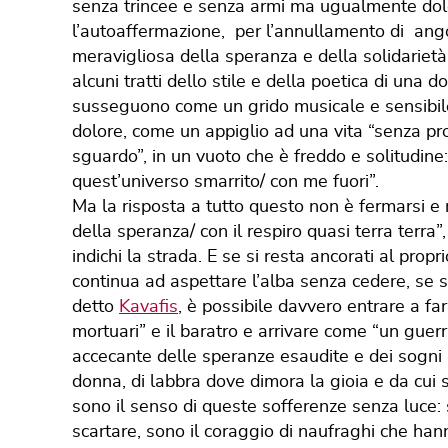
senza trincee e senza armi ma ugualmente doloro
l’autoaffermazione, per l’annullamento di ango
meravigliosa della speranza e della solidarietà
alcuni tratti dello stile e della poetica di una d
susseguono come un grido musicale e sensibile
dolore, come un appiglio ad una vita “senza pro
sguardo”, in un vuoto che è freddo e solitudine:
quest’universo smarrito/ con me fuori”.
Ma la risposta a tutto questo non è fermarsi e re
della speranza/ con il respiro quasi terra terra
indichi la strada. E se si resta ancorati al propr
continua ad aspettare l’alba senza cedere, se 
detto
Kavafis
, è possibile davvero entrare a fa
mortuari” e il baratro e arrivare come “un guerr
accecante delle speranze esaudite e dei sogni a
donna, di labbra dove dimora la gioia e da cui 
sono il senso di queste sofferenze senza luce: 
scartare, sono il coraggio di naufraghi che han