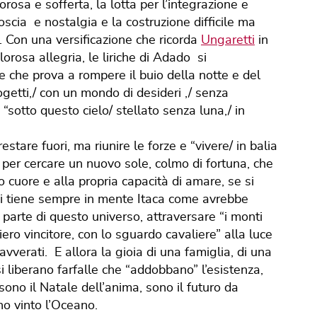
sa e sofferta, la lotta per l’integrazione e
scia e nostalgia e la costruzione difficile ma
. Con una versificazione che ricorda
Ungaretti
in
olorosa allegria, le liriche di Adado si
 che prova a rompere il buio della notte e del
getti,/ con un mondo di desideri ,/ senza
 “sotto questo cielo/ stellato senza luna,/ in
stare fuori, ma riunire le forze e “vivere/ in balia
”, per cercare un nuovo sole, colmo di fortuna, che
io cuore e alla propria capacità di amare, se si
si tiene sempre in mente Itaca come avrebbe
r parte di questo universo, attraversare “i monti
iero vincitore, con lo sguardo cavaliere” alla luce
vverati. E allora la gioia di una famiglia, di una
si liberano farfalle che “addobbano” l’esistenza,
sono il Natale dell’anima, sono il futuro da
no vinto l’Oceano.