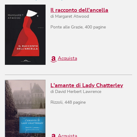
Il racconto dell'ancella
di
Margaret Atwood
Ponte alle Grazie
,
400
pagine
Acquista
L'amante di Lady Chatterley
di
David Herbert Lawrence
Rizzoli
,
448
pagine
Acquista