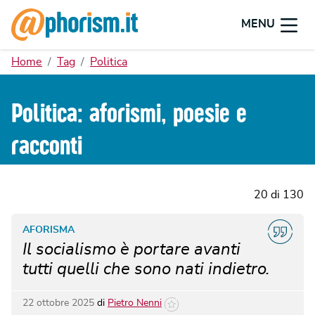
MENU
Home
Tag
Politica
Politica: aforismi, poesie e
racconti
20 di 130
AFORISMA
Il socialismo è portare avanti
tutti quelli che sono nati indietro.
22 ottobre 2025
di
Pietro Nenni