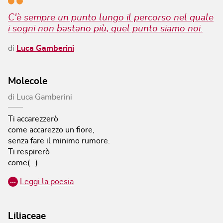
C'è sempre un punto lungo il percorso nel quale
i sogni non bastano più, quel punto siamo noi.
di
Luca Gamberini
Molecole
di
Luca Gamberini
Ti accarezzerò
come accarezzo un fiore,
senza fare il minimo rumore.
Ti respirerò
come(…)
…
Leggi la poesia
Liliaceae