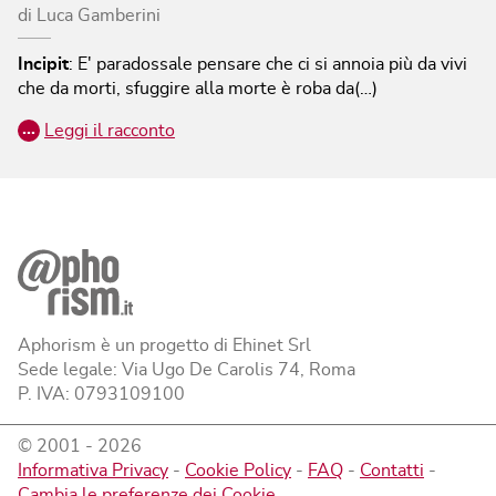
di
Luca Gamberini
Incipit
:
E' paradossale pensare che ci si annoia più da vivi
che da morti, sfuggire alla morte è roba da(…)
…
Leggi il racconto
Aphorism è un progetto di Ehinet Srl
Sede legale: Via Ugo De Carolis 74, Roma
P. IVA: 0793109100
© 2001 -
2026
Informativa Privacy
-
Cookie Policy
-
FAQ
-
Contatti
-
Cambia le preferenze dei Cookie