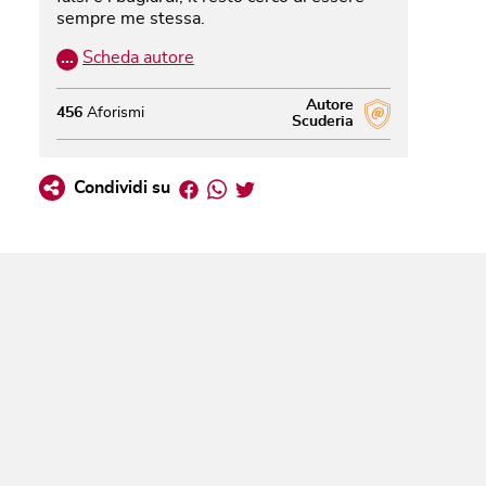
sempre me stessa.
…
Scheda autore
Autore
456
Aforismi
Scuderia
Facebook
Whatsapp
Twitter
Condividi su