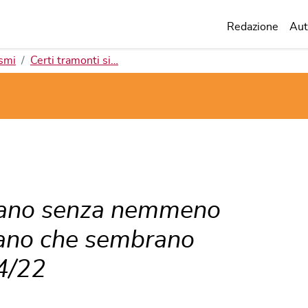
Redazione
Aut
smi
Certi tramonti si…
ttano senza nemmeno
vano che sembrano
4/22