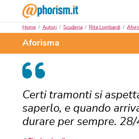
Home
Autori
Scuderia
Rita Lombardi
Afori
Aforisma
Certi tramonti si aspe
saperlo, e quando arri
durare per sempre. 28/