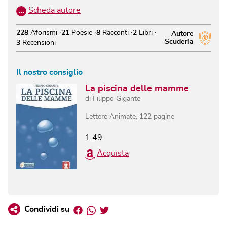
…
Scheda autore
228
Aforismi
21
Poesie
8
Racconti
2
Libri
Autore
Scuderia
3
Recensioni
Il nostro consiglio
La piscina delle mamme
di
Filippo Gigante
Lettere Animate
,
122
pagine
1.49
Acquista
Facebook
Whatsapp
Twitter
Condividi su