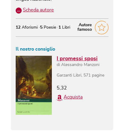
…
Scheda autore
Autore
12
Aforismi
5
Poesie
1
Libri
famoso
Il nostro consiglio
I promessi sposi
di
Alessandro Manzoni
Garzanti Libri
,
571
pagine
5,32
Acquista