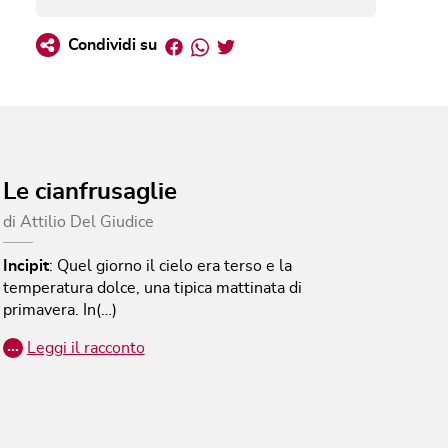
Facebook
Whatsapp
Twitter
Condividi su
Le cianfrusaglie
di
Attilio Del Giudice
Incipit
:
Quel giorno il cielo era terso e la
temperatura dolce, una tipica mattinata di
primavera. In(…)
…
Leggi il racconto