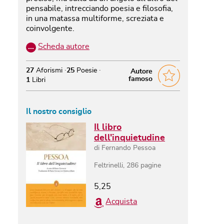
pensabile, intrecciando poesia e filosofia,
in una matassa multiforme, screziata e
coinvolgente.
…
Scheda autore
27
Aforismi
25
Poesie
Autore
famoso
1
Libri
Il nostro consiglio
Il libro
dell'inquietudine
di
Fernando Pessoa
Feltrinelli
,
286
pagine
5,25
Acquista