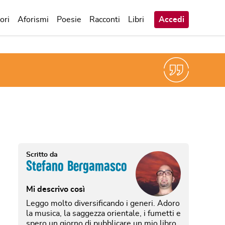
ori
Aforismi
Poesie
Racconti
Libri
Accedi
Scritto da
Stefano Bergamasco
Mi descrivo così
Leggo molto diversificando i generi. Adoro
la musica, la saggezza orientale, i fumetti e
spero un giorno di pubblicare un mio libro.