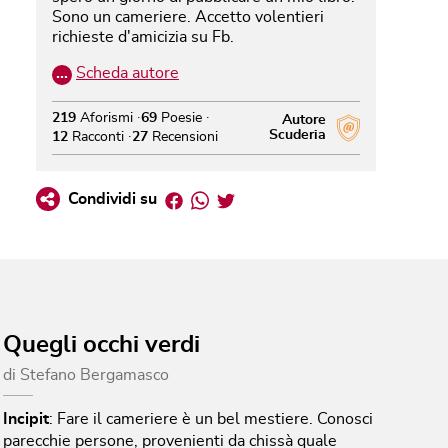
Sono un cameriere. Accetto volentieri
richieste d'amicizia su Fb.
…
Scheda autore
219
Aforismi
69
Poesie
Autore
Scuderia
12
Racconti
27
Recensioni
Facebook
Whatsapp
Twitter
Condividi su
Quegli occhi verdi
di
Stefano Bergamasco
Incipit
:
Fare il cameriere è un bel mestiere. Conosci
parecchie persone, provenienti da chissà quale