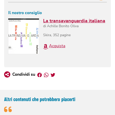
Il nostro consiglio
La transavanguardia italiana
di
Achille Bonito Oliva
Skira
,
352
pagine
Acquista
Facebook
Whatsapp
Twitter
Condividi su
Altri contenuti che potrebbero piacerti