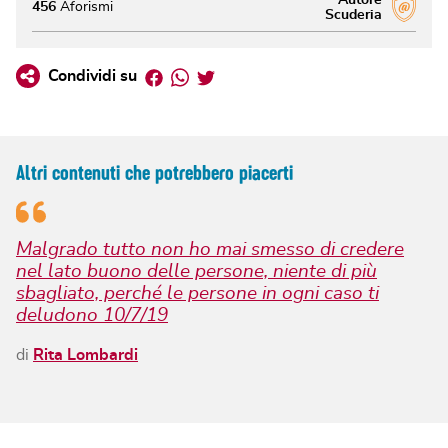
456
Aforismi
Scuderia
Facebook
Whatsapp
Twitter
Condividi su
Altri contenuti che potrebbero piacerti
Malgrado tutto non ho mai smesso di credere
nel lato buono delle persone, niente di più
sbagliato, perché le persone in ogni caso ti
deludono 10/7/19
di
Rita Lombardi