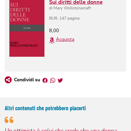
Sui diritti delle donne
di
Mary Wollstonecraft
BUR
,
147
pagine
8,00
Acquista
Facebook
Whatsapp
Twitter
Condividi su
Altri contenuti che potrebbero piacerti
Un ottimista è colui che crede che una donna