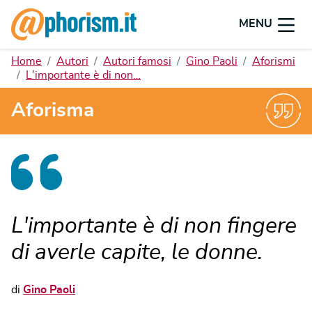
MENU
Home
Autori
Autori famosi
Gino Paoli
Aforismi
L'importante è di non…
Aforisma
L'importante è di non fingere
di averle capite, le donne.
di
Gino Paoli