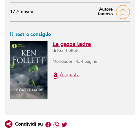
Autore
17
Aforismi
famoso
Il nostro consiglio
Le gazze ladre
di
Ken Follett
Mondadori
,
434
pagine
Acquista
Facebook
Whatsapp
Twitter
Condividi su