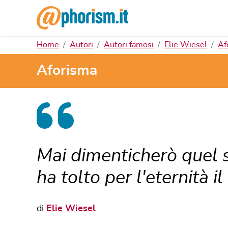
Home
Autori
Autori famosi
Elie Wiesel
Af
Aforisma
Mai dimenticherò quel s
ha tolto per l'eternità il
di
Elie Wiesel