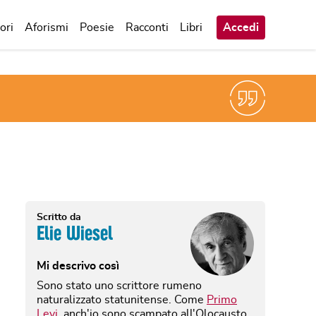
ori
Aforismi
Poesie
Racconti
Libri
Accedi
Scritto da
Elie Wiesel
Mi descrivo così
Sono stato uno scrittore rumeno
naturalizzato statunitense. Come
Primo
Levi
, anch'io sono scampato all'Olocausto