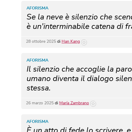
AFORISMA
Se la neve è silenzio che scend
è un'interminabile catena di fr
28 ottobre 2025
di
Han Kang
AFORISMA
Il silenzio che accoglie la par
umano diventa il dialogo sile
stessa.
26 marzo 2025
di
María Zambrano
AFORISMA
È un atto di fede lo scrivere, 