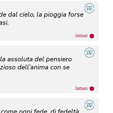
e dal cielo, la pioggia forse
asi.
Dettagli
…
ola assoluta del pensiero
nzioso dell’anima con se
Dettagli
…
e come ogni fede, di fedeltà.