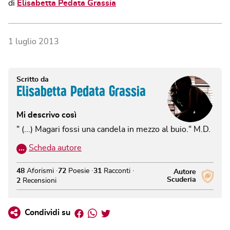
di
Elisabetta Pedata Grassia
1 luglio 2013
Scritto da
Elisabetta Pedata Grassia
Mi descrivo così
" (...) Magari fossi una candela in mezzo al buio." M.D.
…
Scheda autore
48
Aforismi
72
Poesie
31
Racconti
Autore
Scuderia
2
Recensioni
Facebook
Whatsapp
Twitter
Condividi su