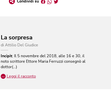
Facebook
Whatsapp
Twitter
Condividi su
La sorpresa
di
Attilio Del Giudice
Incipit
:
Il 5 novembre del 2018, alle 16 e 30, il
noto scrittore Ettore Maria Ferruzzi consegnò al
dottor(…)
…
Leggi il racconto