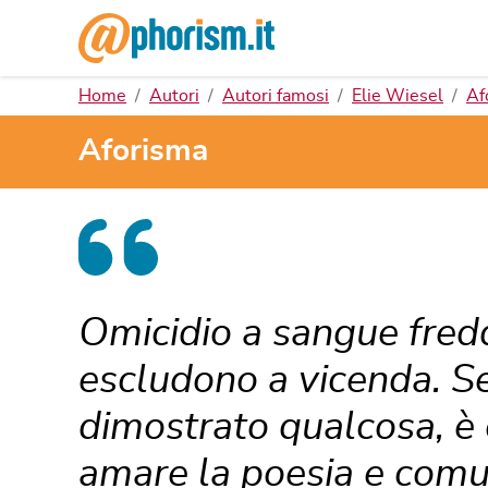
Home
Autori
Autori famosi
Elie Wiesel
Af
Aforisma
Omicidio a sangue fredd
escludono a vicenda. Se
dimostrato qualcosa, è
amare la poesia e comu