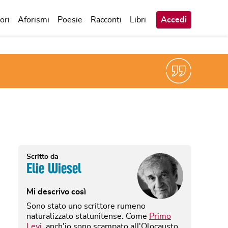
ori
Aforismi
Poesie
Racconti
Libri
Accedi
Scritto da
Elie Wiesel
Mi descrivo così
Sono stato uno scrittore rumeno
naturalizzato statunitense. Come
Primo
Levi
, anch'io sono scampato all'Olocausto