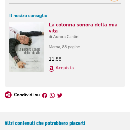
Il nostro consiglio
La colonna sonora della mia
vita
di
Aurora Cantini
Marna
,
88
pagine
11,88
Acquista
Facebook
Whatsapp
Twitter
Condividi su
Altri contenuti che potrebbero piacerti