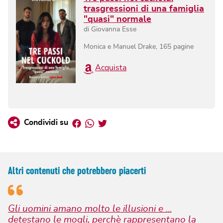
trasgressioni di una famiglia
"quasi" normale
di
Giovanna Esse
Monica e Manuel Drake
,
165
pagine
Acquista
Facebook
Whatsapp
Twitter
Condividi su
Altri contenuti che potrebbero piacerti
Gli uomini amano molto le illusioni e ...
detestano le mogli, perchè rappresentano la