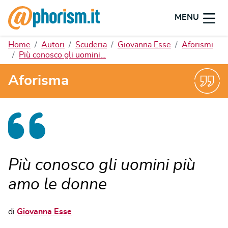
MENU
Home
Autori
Scuderia
Giovanna Esse
Aforismi
Più conosco gli uomini…
Aforisma
Più conosco gli uomini più
amo le donne
di
Giovanna Esse