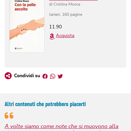
di
Cristina Mosca
Ianieri
,
160
pagine
11.90
Acquista
Facebook
Whatsapp
Twitter
Condividi su
Altri contenuti che potrebbero piacerti
A volte siamo come note che si muovono alla