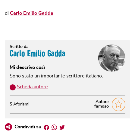
di
Carlo Emilio Gadda
Scritto da
Carlo Emilio Gadda
Mi descrivo così
Sono stato un importante scrittore italiano.
…
Scheda autore
Autore
5
Aforismi
famoso
Facebook
Whatsapp
Twitter
Condividi su