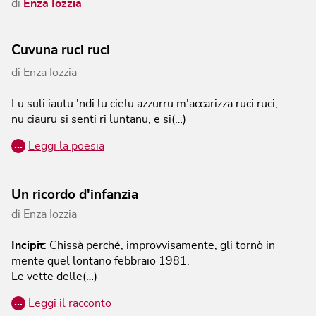
di
Enza Iozzia
Cuvuna ruci ruci
di
Enza Iozzia
Lu suli iautu 'ndi lu cielu azzurru m'accarizza ruci ruci,
nu ciauru si senti ri luntanu, e si(…)
…
Leggi la poesia
Un ricordo d'infanzia
di
Enza Iozzia
Incipit
:
Chissà perché, improvvisamente, gli tornò in
mente quel lontano febbraio 1981.
Le vette delle(…)
…
Leggi il racconto