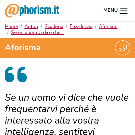
MENU
Home
Autori
Scuderia
Enza Iozzia
Aforismi
Se un uomo vi dice che…
Aforisma
Se un uomo vi dice che vuole
frequentarvi perché è
interessato alla vostra
intelligenza, sentitevi