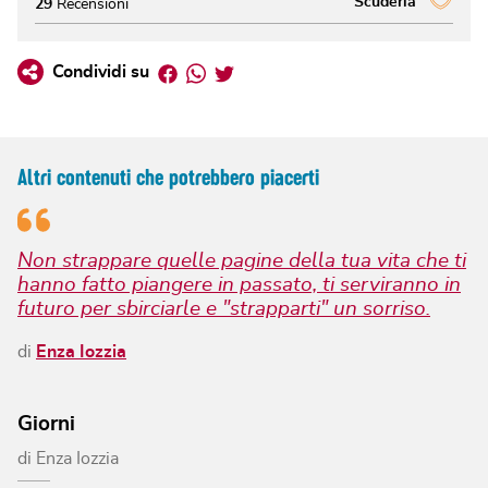
Scuderia
29
Recensioni
Facebook
Whatsapp
Twitter
Condividi su
Altri contenuti che potrebbero piacerti
Non strappare quelle pagine della tua vita che ti
hanno fatto piangere in passato, ti serviranno in
futuro per sbirciarle e "strapparti" un sorriso.
di
Enza Iozzia
Giorni
di
Enza Iozzia