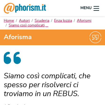
MENU
Home
Autori
Scuderia
Enza Iozzia
Aforismi
Siamo così complicati,…
Aforisma
Siamo così complicati, che
spesso per risolverci ci
troviamo in un REBUS.