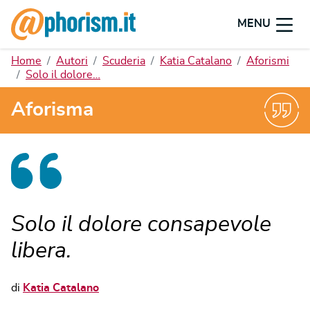
MENU
Home
Autori
Scuderia
Katia Catalano
Aforismi
Solo il dolore…
Aforisma
Solo il dolore consapevole
libera.
di
Katia Catalano