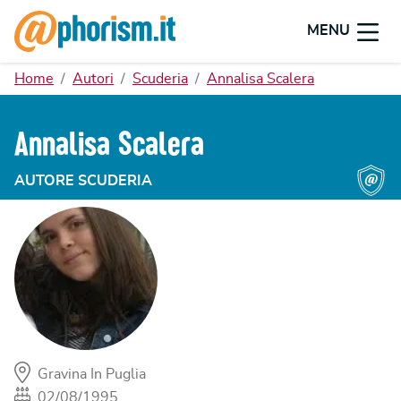
MENU
Home
Autori
Scuderia
Annalisa Scalera
Annalisa Scalera
AUTORE SCUDERIA
Gravina In Puglia
02/08/1995