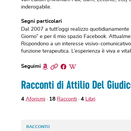
inderogabile.
Segni particolari
Dal 2007 a tutt’oggi realizzo quotidianamente o
Giorno” e per il mio spazio Facebook. Attualment
Rispondono a un interesse visivo-comunicativ
funzione terapeutica. L’esperienza è viva e vital
Amazon
Sito
Facebook
Wikipedia
Seguimi
web
Racconti di Attilio Del Giudi
4
Aforismi
18
Racconti
4
Libri
RACCONTO