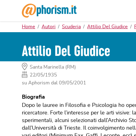
Home
Autori
Scuderia
Attilio Del Giudice
Attilio Del Giudice
Santa Marinella (RM)
22/05/1935
su Aphorism dal
09/05/2001
Biografia
Dopo le lauree in Filosofia e Psicologia ho oper
ricercatore. Forte l’interesse per le arti visive:
sperimentali, alcuni selezionati dall’Archivio S
dall’Università di Trieste. Il coinvolgimento nel
vari editori (Minimum Fax, Gaffi, Leconte, ecc) e