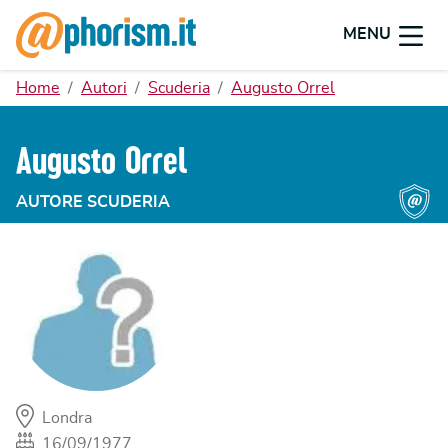
MENU
Home
Autori
Scuderia
Augusto Orrel
Augusto Orrel
AUTORE SCUDERIA
Londra
16/09/1977