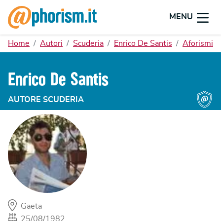
MENU
Home
Autori
Scuderia
Enrico De Santis
Aforismi
Enrico De Santis
AUTORE SCUDERIA
Gaeta
25/08/1982