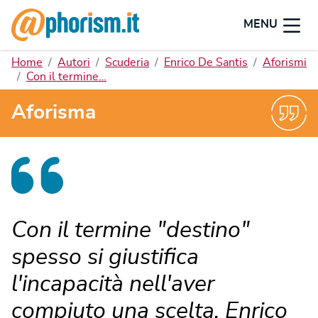
MENU
Home
Autori
Scuderia
Enrico De Santis
Aforismi
Con il termine…
Aforisma
Con il termine "destino"
spesso si giustifica
l'incapacità nell'aver
compiuto una scelta. Enrico